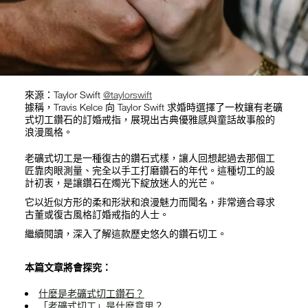
來源：Taylor Swift
@taylorswift
據稱，Travis Kelce 向 Taylor Swift 求婚時選擇了一枚鑲有老礦
式切工鑽石的訂婚戒指，展現出古典優雅感與童話故事般的
浪漫風格。
老礦式切工是一種復古的鑽石式樣，讓人回想起過去那個工
匠靠肉眼測量、完全以手工打磨鑽石的年代。這種切工的設
計初衷，是讓鑽石在燭光下綻放迷人的光芒。
它以近似方形的柔和形狀和浪漫魅力而聞名，非常適合尋求
古董或復古風格訂婚戒指的人士。
繼續閱讀，深入了解這款歷史悠久的鑽石切工。
本篇文章將會探究：
什麼是
老礦式切工鑽石
？
「老礦式切工」
是
什麼意思
？