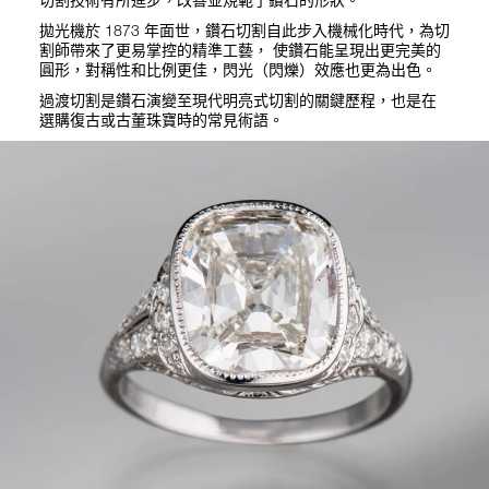
拋光機於 1873 年面世，鑽石切割自此步入機械化時代，為切
割師帶來了更易掌控的精準工藝， 使鑽石能呈現出更完美的
圓形，對稱性和比例更佳，閃光（閃爍）效應也更為出色。
過渡切割是鑽石演變至現代明亮式切割的關鍵歷程，也是在
選購復古或古董珠寶時的常見術語。