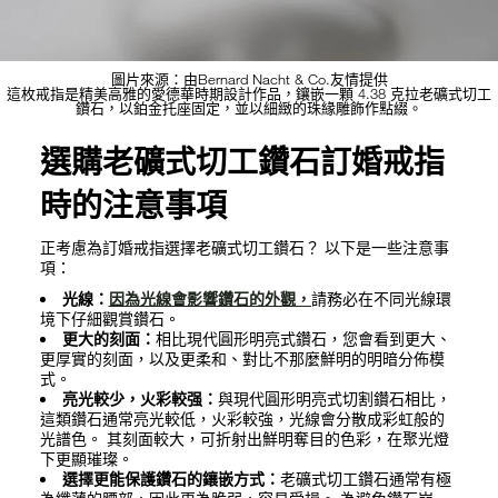
圖片來源：由Bernard Nacht & Co.友情提供
這枚戒指是精美高雅的愛德華時期設計作品，鑲嵌一顆 4.38 克拉老礦式切工
鑽石，以鉑金托座固定，並以細緻的珠緣雕飾作點綴。
選購老礦式切工鑽石訂婚戒指
時的注意事項
正考慮為訂婚戒指選擇老礦式切工鑽石？ 以下是一些注意事
項：
光線：
因為光線會影響鑽石的外觀，
請務必在不同光線環
境下仔細觀賞鑽石。
更大的刻面：
相比現代圓形明亮式鑽石，您會看到更大、
更厚實的刻面，以及更柔和、對比不那麼鮮明的明暗分佈模
式。
亮光較少，火彩較强：
與現代圓形明亮式切割鑽石相比，
這類鑽石通常亮光較低，火彩較強，光線會分散成彩虹般的
光譜色。 其刻面較大，可折射出鮮明奪目的色彩，在聚光燈
下更顯璀璨。
選擇更能保護鑽石的鑲嵌方式：
老礦式切工鑽石通常有極