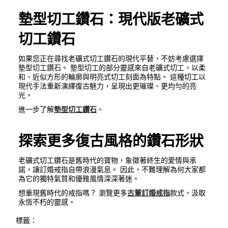
墊型切工鑽石：現代版老礦式
切工鑽石
如果您正在尋找老礦式切工鑽石的現代平替，不妨考慮選擇
墊型切工鑽石。 墊型切工的部分靈感來自老礦式切工，以柔
和、近似方形的輪廓與明亮式切工刻面為特點。 這種切工以
現代手法重新演繹復古魅力，呈現出更璀璨、更均勻的亮
光。
進一步了解
墊型切工鑽石
。
探索更多復古風格的鑽石形狀
老礦式切工鑽石是舊時代的寶物，象徵著終生的愛情與承
諾，讓訂婚戒指自帶浪漫氣息。 因此，不難理解為何大家都
為它的獨特氣質和優雅風情深深著迷。
想重現舊時代的戒指嗎？ 瀏覽更多
古董訂婚戒指
款式，汲取
永恆不朽的靈感。
標籤：