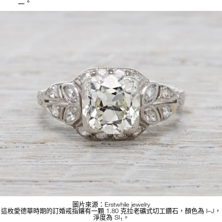
二。
圖片來源：Erstwhile jewelry
這枚愛德華時期的訂婚戒指鑲有一顆 1.80 克拉老礦式切工鑽石，顏色為 I–J，
淨度為 SI
。
1