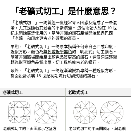
「老礦式切工」是什麼意思？
「老礦式切工」一詞曾經一度經常令人困惑及造成了一些混
淆，尤其是隨著其涵義的不斷演變。 這個術語大約在 19 世
紀末開始廣泛使用的，當時非洲的鑽石產量開始超過巴西
「老礦」和印度更古老的礦場的產量。
早期，「老礦式切工」一詞原本指稱任何來自巴西或印度，
近似方形，顏色為
無色或近乎無色
的「明亮式」切工鑽石。
隨著非洲礦場開始產出顏色品質更高的鑽石，這個詞語逐漸
轉為形容顏色品質出眾、切工風格較古老的鑽石。
最終，「老礦式切工」一詞逐漸演變為專稱一種近似方形、
刻面設計承襲 18 世紀初期流行切割式樣的鑽石。
老礦式切工
老歐式切工
老礦式切工的平面圖顯示它呈方
老歐式切工的平面圖顯示，與老礦