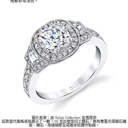
戒都非常漂亮。
圖片來源：由 Sylvie Collection 友情提供
這款當代風格戒指展示了一顆 1.50 克拉墊型切工鑽石，飾有雙重光環圍石鑲
嵌、襯石、珠緣細節及戒圈米粒鑽作點綴。