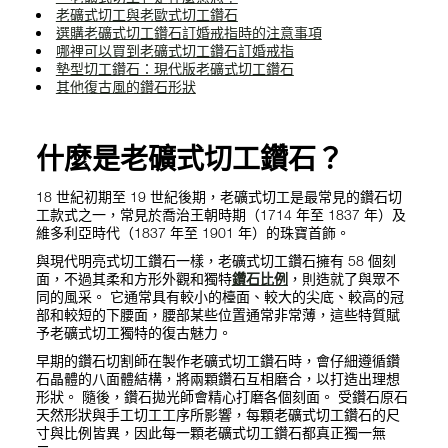
老礦式切工與老歐式切工鑽石
選購老礦式切工鑽石訂婚戒指時的注意事項
哪裡可以買到老礦式切工鑽石訂婚戒指
墊型切工鑽石：現代版老礦式切工鑽石
其他復古風的鑽石形狀
什麼是老礦式切工鑽石？
18 世紀初期至 19 世紀後期，老礦式切工是最常見的鑽石切
工款式之一，常見於喬治王朝時期（1714 年至 1837 年）及
維多利亞時代（1837 年至 1901 年）的珠寶首飾。
與現代明亮式切工鑽石一樣，老礦式切工鑽石擁有 58 個刻
面，不過其柔和方形外觀和獨特
鑽石比例
，則造就了與眾不
同的風采。 它通常具有較小的檯面、較大的尖底、較高的冠
部和較短的下腰面，腰部某些位置通常非常薄，這些特質賦
予老礦式切工獨特的復古魅力。
早期的鑽石切割師在製作老礦式切工鑽石時，會仔細遵循鑽
石晶體的八面體結構，將兩顆鑽石互相磨合，以打造出理想
形狀。 隨後，鑽石拋光師會精心打磨各個刻面。 受鑽石原石
天然形狀與手工切工工序所影響，每顆老礦式切工鑽石的尺
寸與比例皆異，因此每一顆老礦式切工鑽石都真正獨一無