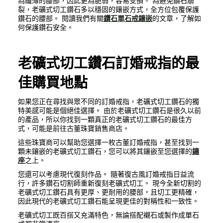
為纖薄的腰部，因此更為脆弱，容易受損。 為避免鑽石崩
裂，老礦式切工鑽石多以穩固的鑲嵌方式，全方位包覆保護
鑽石的腰部。 閱讀我們有關
鑽石單石戒鑲嵌
的文章，了解如
何保護鑽石安全。
老礦式切工鑽石訂婚戒指的最
佳購買地點
如果您正在尋找與眾不同的訂婚戒指，老礦式切工鑽石的獨
特美感可能是個絕佳選擇。 由於老礦式切工鑽石是很久以前
的產品，所以你找到一顆真正的老礦式切工鑽石的最佳方
式，可能是前往古董珠寶銷售商店。
這些珠寶商可以幫助您選擇一枚古董訂婚戒指，甚至找到一
顆未鑲嵌的老礦式切工鑽石，您可以將其鑲嵌至您選擇的
鑲
座
之上。
您還可以考慮現代復刻作品。 隨著復古風訂婚戒指日益流
行，許多鑽石切割師重新復刻老礦式切工。 現今全新切割的
老礦式切工鑽石具有更厚、更耐用的腰部，且切工更精確，
因此現代的老礦式切工鑽石能呈現更佳的對稱性和一致性。
老礦式切工既百搭又充滿特色，無論搭配襯石或製作成單石