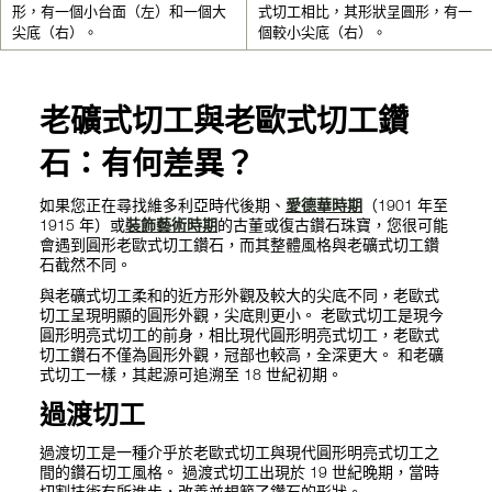
形，有一個小台面（左）和一個大
式切工相比，其形狀呈圓形，有一
尖底（右）。
個較小尖底（右）。
老礦式切工與老歐式切工鑽
石：有何差異？
如果您正在尋找維多利亞時代後期、
愛德華時期
（1901 年至
1915 年）或
裝飾藝術時期
的古董或復古鑽石珠寶，您很可能
會遇到圓形老歐式切工鑽石，而其整體風格與老礦式切工鑽
石截然不同。
與老礦式切工柔和的近方形外觀及較大的尖底不同，老歐式
切工呈現明顯的圓形外觀，尖底則更小。​ 老歐式切工是現今
圓形明亮式切工的前身，相比現代圓形明亮式切工，老歐式
切工鑽石不僅為圓形外觀，冠部也較高，全深更大。 和老礦
式切工一樣，其起源可追溯至 18 世紀初期。
過渡切工
過渡切工是一種介乎於老歐式切工與現代圓形明亮式切工之
間的鑽石切工風格。 過渡式切工出現於 19 世紀晚期，當時
切割技術有所進步，改善並規範了鑽石的形狀。