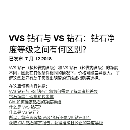
VVS 钻石与 VS 钻石：钻石净
度等级之间有何区别？
已发布
7 月 12 2018
VVS 钻石（极轻微内含级）和 VS 钻石（轻微内含级）的净度
不同，因此在其他条件相同的情况下，价格可能差异很大。 了
解这些差异有助于您做出明智的订婚戒指购买选择。
在这篇博客内容包括：
VVS 钻石与 VS 钻石：您为何需要了解两者的差异
钻石净度：瑕疵和包裹体
GIA 如何确定钻石的净度等级
什么是 VVS 钻石？
什么是 VS 钻石？
所以，您应该选择 VVS 钻石还是 VS 钻石呢？
获取 GIA 钻石鉴定报告，获得准确且公正的净度等级