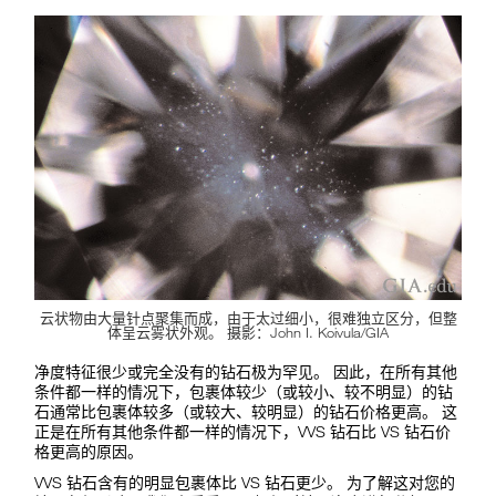
云状物由大量针点聚集而成，由于太过细小，很难独立区分，但整
体呈云雾状外观。 摄影：John I. Koivula/GIA
净度特征很少或完全没有的钻石极为罕见。 因此，在所有其他
条件都一样的情况下，包裹体较少（或较小、较不明显）的钻
石通常比包裹体较多（或较大、较明显）的钻石价格更高。 这
正是在所有其他条件都一样的情况下，VVS 钻石比 VS 钻石价
格更高的原因。
VVS 钻石含有的明显包裹体比 VS 钻石更少。 为了解这对您的