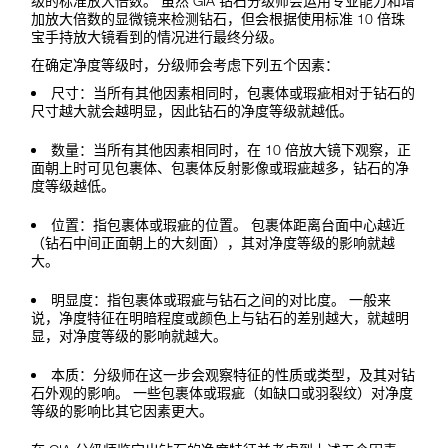
级的标准放大倍数。 虽然 GIA 钻石分级师会运用专业能力和增
加放大倍数的显微镜来检测钻石，但会根据使用标准 10 倍珠
宝手持放大镜看到的情况进行最终分级。
在确定净度等级时，分级师会考虑下列五个因素：
尺寸：当所有其他因素相同时，包裹体或瑕疵相对于钻石的
尺寸越大就会越明显，因此钻石的净度等级就越低。
数量：当所有其他因素相同时，在 10 倍放大镜下观察，正
面朝上时可见包裹体、包裹体反射影像或瑕疵越多，钻石的净
度等级越低。
位置：指包裹体或瑕疵的位置。 包裹体距离台面中心越近
（钻石中间正面朝上的大刻面），其对净度等级的影响就越
大。
明显度：指包裹体或瑕疵与钻石之间的对比度。 一般来
说，净度特征在明暗程度或颜色上与钻石的差别越大，就越明
显，对净度等级的影响就越大。
本质：分级师在这一步会观察特征的性质或类型，及其对钻
石外观的影响。 一些包裹体或瑕疵（如缺口或羽裂纹）对净度
等级的影响比其它因素更大。