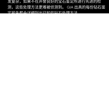
发复杂，如果不在声誉良好的宝石鉴定所进行先进的检
测，这些处理方法更难被侦测到。 GIA 出具的每份钻石鉴
定报告都会详细列出已知的钻石处理方法。
经过处理的钻石的 GIA 报告
我们只对经过稳定处理，如钻石辐照、热锻、激光穿凿
或高温高压 (HPHT) 处理的钻石出具报告。 作为防范措
施，我们会用激光在钻石腰部刻字，标示此钻石经过颜
色处理。 所有 GIA 报告都
明确标示
钻石的颜色为天然
颜色或是经处理的颜色。
我们不会为经过非永久性或不稳定处理，如钻石覆膜或
裂缝填充的钻石出具鉴定报告。