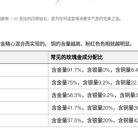
镶嵌有 1.43 克拉的闪亮钻石，是为任何造型增添奢华气息的完美之选。
金精心混合而实现的。 铜的含量越高，粉红色色相就越明显。
常见的玫瑰金成分配比
含金量91.7%，含银量0%，含铜量8.
含金量75%，含银量9.2%，含铜量22.
含金量58.3%，含银量9.2%，含铜量32
含金量41.7%，含银量20%，含铜量38
含金量37.5%，含银量20%，含铜量42