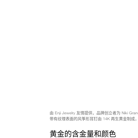
由 Enji Jewelry 友情提供，品牌创立者为 Niki Grand
带有纹理表面的风筝形耳钉由 14K 再生黄金制成，以齐
黄金的含金量和颜色