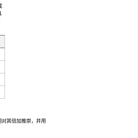
成
具
颜
明对其倍加推崇，并用