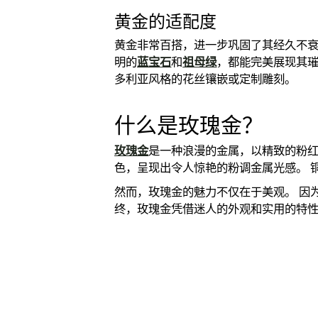
黄金的适配度
黄金非常百搭，进一步巩固了其经久不衰
明的
蓝宝石
和
祖母绿
，都能完美展现其璀
多利亚风格的花丝镶嵌或定制雕刻。
什么是玫瑰金​？
玫瑰金
是一种浪漫的金属，以精致的粉红
色，呈现出令人惊艳的粉调金属光感。 
然而，玫瑰金的魅力不仅在于美观。 因
终，玫瑰金凭借迷人的外观和实用的特