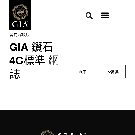
首頁
/
網誌
/
GIA 鑽石
4C標準 網
誌
排序
篩選