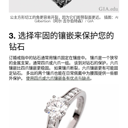
公主方形切工的角更容易开裂，因为它们距劈裂面更近。 插图：Al
Gilbertson（阿尔·吉尔伯特森）/ GIA
3. 选择牢固的镶嵌来保护您的
钻石
订婚戒指中的钻石通常用镶爪固定在镶座中。 镶爪是一个狭窄
的金属支架，通常四爪或六爪一组。 谈到对钻石的保护，六爪
镶嵌比四爪镶嵌更稳固。 如果镶爪断裂，六爪镶嵌更有可能固
定钻石。 多出的两个镶爪也能在日常佩戴中为腰围提供一些额
外保护。
使用四爪或六爪镶嵌各有优点与缺点
。