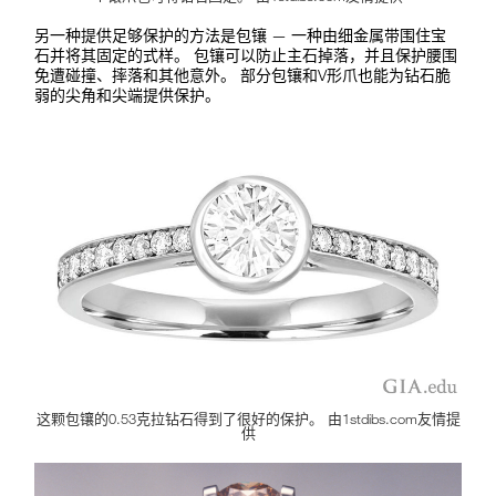
另一种提供足够保护的方法是包镶 — 一种由细金属带围住宝
石并将其固定的式样。 包镶可以防止主石掉落，并且保护腰围
免遭碰撞、摔落和其他意外。 部分包镶和V形爪也能为钻石脆
弱的尖角和尖端提供保护。
这颗包镶的0.53克拉钻石得到了很好的保护。 由1stdibs.com友情提
供