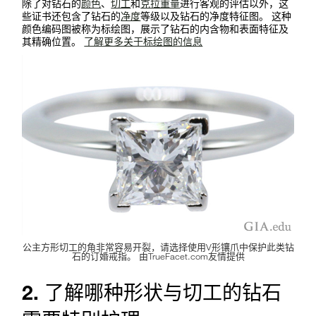
除了对钻石的
颜色
、
切工
和
克拉重量
进行客观的评估以外，这
些证书还包含了钻石的
净度
等级以及钻石的净度特征图。 这种
颜色编码图被称为标绘图，展示了钻石的内含物和表面特征及
其精确位置。
了解更多关于标绘图的信息
公主方形切工的角非常容易开裂，请选择使用V形镶爪中保护此类钻
石的订婚戒指。 由TrueFacet.com友情提供
2. 了解哪种形状与切工的钻石