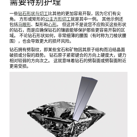
需要特别护理
一些
钻石形状与切工
比其他的更加容易开裂，因为它们有尖
角。 方形或矩形的
公主方形切工
就是其中一例。 其他示例还
包括
马眼形
、梨形和
心形
。 但这并不是说您不应购买这些形状
的钻石，而是应确保钻石的镶嵌能够保护那些更容易开裂的区
域。 不论钻石形状如何，非常细薄的腰围（有时称为刀棱状腰
围），也会导致更大的损坏风险。
钻石拥有劈裂纹，即某些宝石和矿物因其原子结构而沿结晶面
破损或分裂的趋势。 钻石原子紧密键合的方向上硬度大，键力
相对较弱的方向次之。 这就意味着钻石的劈裂面或劈裂面附近
更易受损。