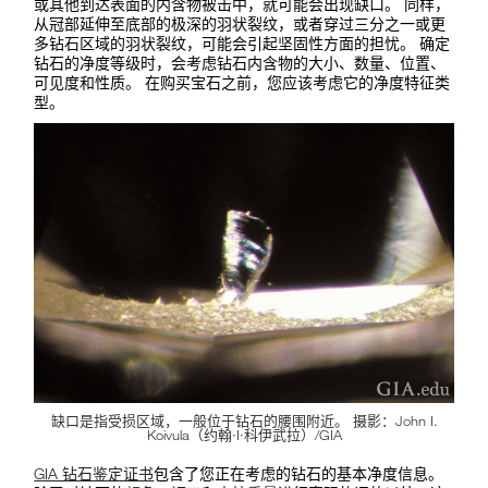
或其他到达表面的内含物被击中，就可能会出现缺口。 同样，
从冠部延伸至底部的极深的羽状裂纹，或者穿过三分之一或更
多钻石区域的羽状裂纹，可能会引起坚固性方面的担忧。 确定
钻石的净度等级时，会考虑钻石内含物的大小、数量、位置、
可见度和性质。 在购买宝石之前，您应该考虑它的净度特征类
型。
缺口是指受损区域，一般位于钻石的腰围附近。 摄影：John I.
Koivula（约翰·I·科伊武拉）/GIA
GIA 钻石鉴定证书
包含了您正在考虑的钻石的基本净度信息。