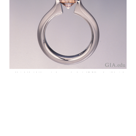
尽管张力镶引人注目、与众不同，但对于订婚戒指而言，选择张力
镶的风险可能会更大。 钻石由金属镶座两个对立面的内在力量固
定，看起来好似悬浮在空中。 摄影：Robert Weldon（罗伯特·韦尔
登）/GIA。 由Steve Kretchmer（史蒂芬·克莱切莫）和Eightstar钻石
公司捐赠
4. 利用镭射刻字保护您的钻石
由GIA分级鉴定的钻石通常会将分级证书编号微刻在腰围上。
GIA会自动为拥有
GIA 钻石鉴定精简版证书 (GIA Diamond
TM
Dossier®) 或 Diamond Focus
证书的所有钻石提供镭射刻字
。 这是为拥有GIA钻石分级证书