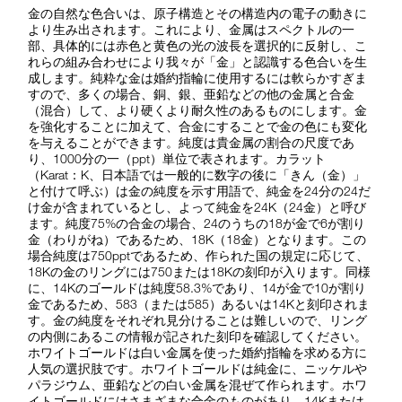
金の自然な色合いは、原子構造とその構造内の電子の動きに
より生み出されます。これにより、金属はスペクトルの一
部、具体的には赤色と黄色の光の波長を選択的に反射し、こ
れらの組み合わせにより我々が「金」と認識する色合いを生
成します。純粋な金は婚約指輪に使用するには軟らかすぎま
すので、多くの場合、銅、銀、亜鉛などの他の金属と合金
（混合）して、より硬くより耐久性のあるものにします。金
を強化することに加えて、合金にすることで金の色にも変化
を与えることができます。純度は貴金属の割合の尺度であ
り、1000分の一（ppt）単位で表されます。カラット
（Karat：K、日本語では一般的に数字の後に「きん（金）」
と付けて呼ぶ）は金の純度を示す用語で、純金を24分の24だ
け金が含まれているとし、よって純金を24K（24金）と呼び
ます。純度75%の合金の場合、24のうちの18が金で6が割り
金（わりがね）であるため、18K（18金）となります。この
場合純度は750pptであるため、作られた国の規定に応じて、
18Kの金のリングには750または18Kの刻印が入ります。同様
に、14Kのゴールドは純度58.3%であり、14が金で10が割り
金であるため、583（または585）あるいは14Kと刻印されま
す。金の純度をそれぞれ見分けることは難しいので、リング
の内側にあるこの情報が記された刻印を確認してください。
ホワイトゴールドは白い金属を使った婚約指輪を求める方に
人気の選択肢です。ホワイトゴールドは純金に、ニッケルや
パラジウム、亜鉛などの白い金属を混ぜて作られます。ホワ
イトゴールドにはさまざまな合金のものがあり、14Kまたは