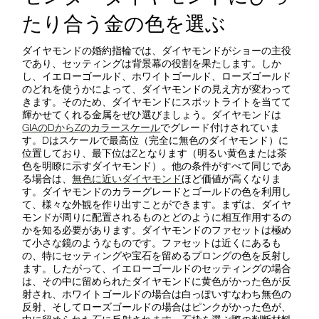
たり合う金の色を選ぶ
ダイヤモンドの婚約指輪では、ダイヤモンドがショーの主役
であり、セッティングは背景幕の役割を果たします。しか
し、イエローゴールド、ホワイトゴールド、ローズゴールド
のどれを使うかによって、ダイヤモンドの見え方が変わって
きます。そのため、ダイヤモンドにスポットライトを当てて
輝かせてくれる金属をぜひ選びましょう。ダイヤモンドは
GIAのDからZのカラースケール
でグレード付けされていま
す。Dはスケールで最高位（完全に無色のダイヤモンド）に
位置しており、最下位はZとなります（明るい黄色または茶
色を明瞭に示すダイヤモンド）。他の条件がすべて同じであ
る場合は、
無色に近いダイヤモンド
ほど価値が高くなりま
す。ダイヤモンドのカラーグレードとゴールドの色を利用し
て、様々な外観を作り出すことができます。まずは、ダイヤ
モンドが周りに配置されるものとどのように相互作用するの
かを知る必要があります。ダイヤモンドのファセットは極め
て小さな鏡のようなものです。ファセットは近くにあるも
の、特にセッティングや宝石を留めるプロングの色を反射し
ます。したがって、イエローゴールドのセッティングの場合
は、その中に留められたダイヤモンドに黄色がかった色が反
射され、ホワイトゴールドの場合は白っぽいすなわち無色の
反射、そしてローズゴールドの場合はピンクがかった色が、