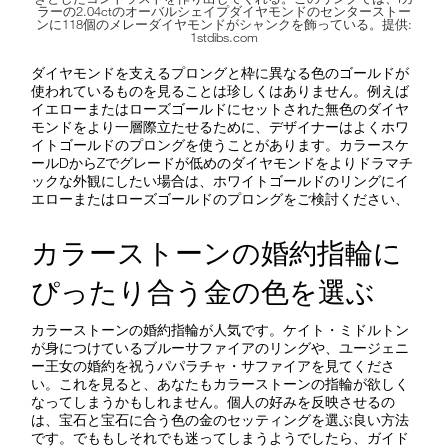
ラーの2.04ctのオーバルシェイプダイヤモンドのセンターストー
ンに118個のメレーダイヤモンドがシャンクを飾っている。提供:
1stdibs.com
ダイヤモンドを支えるプロングと枠に異なる色のゴールドが
使われているものを見ることは珍しくはありません。例えば
イエローまたはローズゴールドにセットされた無色のダイヤ
モンドをより一層際立たせるために、デザイナーはよくホワ
イトゴールドのプロングを使うことがあります。カラースケ
ールDからZでグレードが低めのダイヤモンドをよりドラマチ
ックな外観にしたい場合は、ホワイトゴールドのリングにイ
エローまたはローズゴールドのプロングをご検討ください、
カラーストーンの婚約指輪に
ぴったり合う金の色を選ぶ
カラーストーンの婚約指輪が人気です。ケイト・ミドルトン
が身につけているブルーサファイアのリングや、ユージェニ
ー王女の婚約を祝うパパラチャ・サファイアを見てくださ
い。これを見ると、あなたもカラーストーンの指輪が欲しく
なってしまうかもしれません。個人の好みを反映させるの
は、宝石と宝石に合う色の金のセッティングを選ぶ良い方法
です。でももしそれでも迷ってしまうようでしたら、ガイド