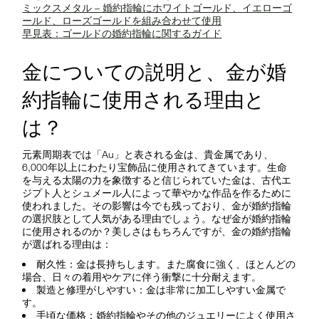
ミックスメタル – 婚約指輪にホワイトゴールド、イエローゴ
ールド、ローズゴールドを組み合わせて使用
早見表：ゴールドの婚約指輪に関するガイド
金についての説明と、金が婚
約指輪に使用される理由と
は？
元素周期表では「Au」と表される金は、貴金属であり、
6,000年以上にわたり宝飾品に使用されてきています。生命
を与える太陽の力を象徴すると信じられていた金は、古代エ
ジプト人とシュメール人によって華やかな作品を作るために
使われました。その影響は今でも残っており、金が婚約指輪
の選択肢として人気がある理由でしょう。なぜ金が婚約指輪
に使用されるのか？美しさはもちろんですが、金の婚約指輪
が選ばれる理由は：
耐久性：金は長持ちします。また腐食に強く、ほとんどの
場合、日々の着用やケアに伴う衝撃に十分耐えます。
製造と修理がしやすい：金は非常に加工しやすい金属で
す。
手頃な価格：婚約指輪やその他のジュエリーによく使用さ