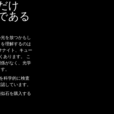
ナイト、
だけ
である
ロウン
モンド
い光を放つかもし
とを理解するのは
サナイト、キュー
くあります。 こ
関係がなく、光学
ます。
石を科学的に検査
確認しています。
類似石を購入する