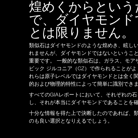
類似石、モアサ
煌めくからという
で、ダイヤモンド
ラボラトリー グ
とは限りません。
（合成）ダイヤ
類似石はダイヤモンドのような煌めき、眩し
れませんが、ダイヤモンドではないというこ
重要です。 一般的な類似石は、ガラス、モア
ビック ジルコニア（CZ）で作られることがよ
れらは原子レベルではダイヤモンドとは全く
的および物理的特性によって簡単に識別でき
すべてのGIAレポートにおいて、それぞれの
し、それが本当にダイヤモンドであることを
十分な情報を得た上で決断したのであれば、
のも良い選択となりえるでしょう。