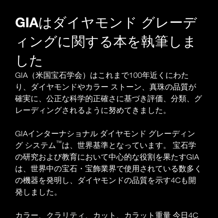
美の概念は
見る人の目に宿る
GIAはダイヤモンド グレーデ
ィングに関する本を執筆しま
品質の評価は
した
科学に基づく
GIA（米国宝石学会）はこれまで100年近くにわた
り、ダイヤモンドやカラー ストーン、真珠の品質が
確実に、公正な科学的正確さに基づき評価、分類、グ
レーディングされるように努めてきました。
GIAインターナショナル ダイヤモンド グレーディン
™
グ システム
は、世界基準となっています。 宝石学
の研究および教育において中心的な役割を果たすGIA
は、世界中の宝石・宝飾業界で使用されている数多く
の機器を発明し、ダイヤモンドの品質を示す4Cも開
発しました。
カラー、クラリティ、カット、カラット重量 今日4C