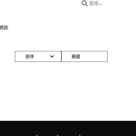
 網誌
排序
篩選