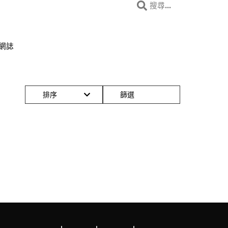
 網誌
排序
篩選