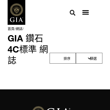
首頁
/
網誌
/
GIA 鑽石
4C標準 網
誌
排序
篩選