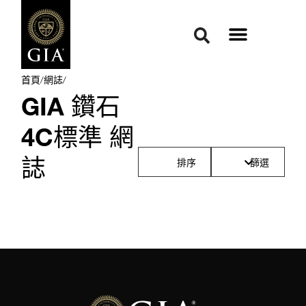
首頁
/
網誌
/
GIA 鑽石
4C標準 網
誌
排序
篩選