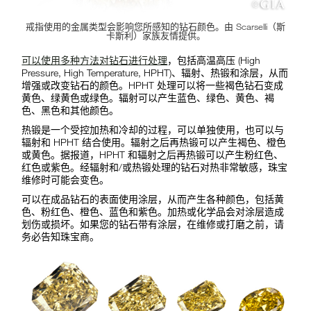
戒指使用的金属类型会影响您所感知的钻石颜色。由 Scarselli（斯
卡斯利）家族友情提供。
可以使用多种方法对钻石进行处理
，包括高温高压 (High
Pressure, High Temperature, HPHT)、辐射、热锻和涂层，从而
增强或改变钻石的颜色。HPHT 处理可以将一些褐色钻石变成
黄色、绿黄色或绿色。辐射可以产生蓝色、绿色、黄色、褐
色、黑色和其他颜色。
热锻是一个受控加热和冷却的过程，可以单独使用，也可以与
辐射和 HPHT 结合使用。辐射之后再热锻可以产生褐色、橙色
或黄色。据报道，HPHT 和辐射之后再热锻可以产生粉红色、
红色或紫色。经辐射和/或热锻处理的钻石对热非常敏感，珠宝
维修时可能会变色。
可以在成品钻石的表面使用涂层，从而产生各种颜色，包括黄
色、粉红色、橙色、蓝色和紫色。加热或化学品会对涂层造成
划伤或损坏。如果您的钻石带有涂层，在维修或打磨之前，请
务必告知珠宝商。