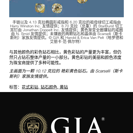
手链以及 4.13 克拉椭圆形戒指和 6.20 克拉的祖母绿切工戒指由
Harry Winston Inc. 友情提供；8.70 克拉（总重）的 StarBurst 切工
耳钉由 Jonathan Doppelt Inc. 友情提供；黄色渐变全圈镶钻的戒圈
由 N. Smid 友情提供；未镶嵌的两颗钻石和晶体由 Scarselli（斯卡
斯利）家族友情提供。© GIA 和 Harold & Erica Van Pelt（哈罗德和
艾丽卡·范·佩尔特）
与其他颜色的彩色钻石相比，黄色彩钻的产量更为丰富，但仍
然只占钻石整体产量的一小部分。黄色彩钻的美丽和颜色浓度
为珠宝商提供了多种可能性。
主画面为一颗 10.12 克拉的 艳彩黄色钻石。由 Scarselli（斯卡
斯利）家族友情提供。
标签：
花式彩钻
,
钻石颜色
,
黄钻