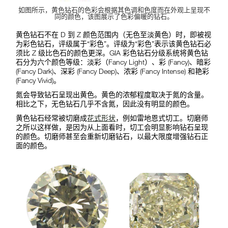
如图所示，黄色钻石的色彩会根据其色调和色度而在外观上呈现不
同的颜色，该图展示了色彩偏暖的钻石。
黄色钻石不在 D 到 Z 颜色范围内（无色至淡黄色）时，即被视
为彩色钻石，评级属于“彩色”。评级为“彩色”表示该黄色钻石必
须比 Z 级比色石的颜色更深。GIA 彩色钻石分级系统将黄色钻
石分为六个颜色等级：淡彩（Fancy Light）、彩 (Fancy)、暗彩
(Fancy Dark)、深彩 (Fancy Deep)、浓彩 (Fancy Intense) 和艳彩
(Fancy Vivid)。
氮会导致钻石呈现出黄色。黄色的浓郁程度取决于氮的含量。
相比之下，无色钻石几乎不含氮，因此没有明显的颜色。
黄色钻石经常被切磨成
花式形状
，例如雷地恩式切工。切磨师
之所以这样做，是因为从上面看时，切工会明显影响钻石呈现
的颜色。切磨师甚至会重新切磨钻石，以最大限度增强钻石正
面的颜色。