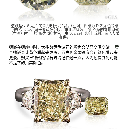
这颗超过 6 克拉 的圆形明亮式钻石（左图）评级为 D-Z 颜色等级
中的 W-X 级，属于淡黄色范围。重新切磨为 4.61 克拉的雷地恩式
（右图）时，其等级为“彩”黄色。由 Scarselli（斯卡斯利）家族友情
提供。
镶嵌在镶座中时，大多数黄色钻石的颜色会明显变深变浓。
黄
金
镶嵌会让黄色看起来更深，而白色金属镶嵌会让颜色看起来
更淡。购买已镶嵌的钻石时请记住这一点，因为您看到的可能
不是它的真实颜色。