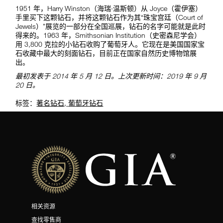
1951 年，Harry Winston（海瑞·温斯顿）从 Joyce（霍伊塞）
手里买下这颗钻石，并将这颗钻石作为其“珠宝宫廷（Court of
Jewels）”展览的一部分在全国巡展，钻石的名字可能就是此时
得来的。1963 年，Smithsonian Institution（史密森尼学会）
用 3,800 克拉的小钻石收购了葡萄牙人。它现在是美国国家宝
石收藏中最大的刻面钻石，目前正在国家自然历史博物馆展
出。
最初发表于 2014 年 5 月 12 日。上次更新时间：2019 年 9 月
20 日。
标签：
著名钻石
,
葡萄牙钻石
相关资源
查找零售商