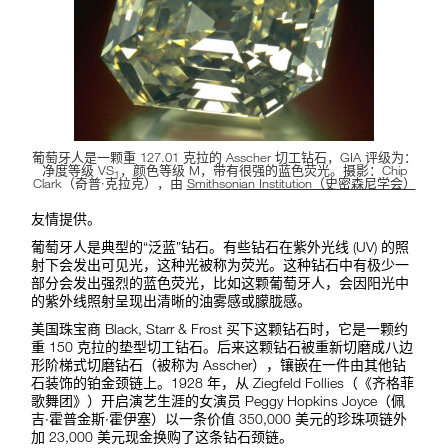
葡萄牙人是一颗重 127.01 克拉的 Asscher 切工钻石，GIA 评级为：
净度等级 VS
，颜色等级 M，带有很强的蓝色荧光。摄影：Chip
1
Clark（奇普·克拉克），由
Smithsonian Institution（史密森尼学会）
友情提供。
葡萄牙人是典型的“泛蓝”钻石。有些钻石在紫外光线 (UV) 的照
射下会发出可见光，这种光被称为荧光。这种钻石中有极少一
部分会发出强烈的蓝色荧光，比如这颗葡萄牙人，会因阳光中
的紫外线照射呈现出清晰的油雾感或朦胧感。
美国珠宝商 Black, Starr & Frost 买下这颗钻石时，它是一颗约
重 150 克拉的垫型切工钻石。后来这颗钻石被重新切磨成八边
形阶梯式切磨钻石（被称为 Asscher），镶嵌在一件由其他钻
石装饰的铂金颈链上。1928 年，从 Ziegfeld Follies（《齐格菲
歌舞团》）开启演艺生涯的女演员 Peggy Hopkins Joyce（佩
吉·霍普金斯·霍伊塞）以一条价值 350,000 美元的珍珠项链外
加 23,000 美元现金换购了这条钻石颈链。