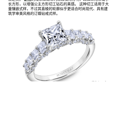
长方形，以增强公主方形切工钻石的美感。 这种切工适用于大
量镶嵌式样，不过其直棱的轮廓似乎更适合时尚现代、具有建
筑学审美风格的订婚钻戒式样。
这枚美丽的14K白金Heaven’s Gates（天空之门）戒指镶嵌着一颗公
主方形切工的主石，饰以总重达1.25克拉的小钻石。 由Scott Kay友
情提供
选购公主方形切工订婚戒指时，务必注意的一点是，使钻石呈
现鲜明几何形状的尖角同时也是易于受损的区域。 选择V形四
爪镶、每个角使用两个镶爪的八爪镶（称为分叉式镶嵌法），