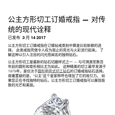
公主方形切工订婚戒指 — 对传
统的现代诠释
已发布
3 月 14 2017
公主方形切工订婚戒指在订婚钻戒类别中算是比较新颖的选
择。 此类戒指凭借令人叹为观止的亮光与火彩流行起来。 了
解这种以引人注目的闪光而闻名的独特钻石。
公主方形切工是最新的钻石切磨样式之一 — 与可溯源至数百
年前的圆形和垫形相比尤为如此。 这种精美的切工最早发源于
1979年，是仅次于
圆形明亮式切工钻石
的订婚戒指钻石选择。
毋庸置疑的是，“公主”这个皇家称呼也增加了它的吸引力。 如
果您正在寻找独特的钻石，公主方形切工订婚戒指可以展现极
致的光芒和美丽。