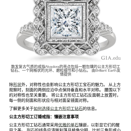
散发复古气质的戒指Alvadora的亮点包括一颗包镶的公主方形切工
钻石、一个网格状的光环、磨粒细节和小钻石。 由Brilliant Earth友
情提供
除
形状
外，对称性也会影响公主方形切工宝石的魅力。 从上方
观察时，刻面的两侧应沿中点保持垂直和水平对称。 腰围以下
的对称性也至关重要。 将公主方形切工钻石反面朝上放置时，
每一侧的刻面和形状应与相对面呈镜面对称。
了解更多关于
如何选择公主方形切工钻石
的信息。
公主方形切工订婚戒指：镶嵌注意事项
公主方形切工钻石通常采用
优雅的单石
镶嵌，以彰显它们的醒
目之美。
副石
的线条应清晰利落且棱角分明，比如三角形或小