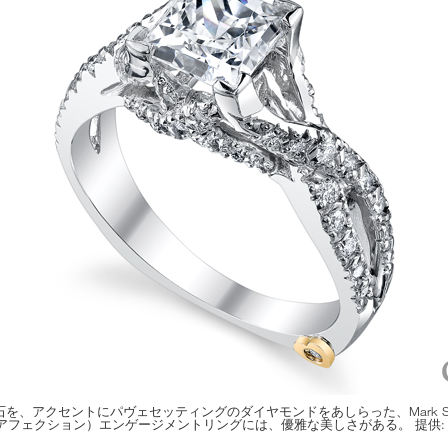
、アクセントにパヴェセッティングのダイヤモンドをあしらった、Mark Schn
n（アフェクション）エンゲージメントリングには、優雅な美しさがある。 提供: Mark Sc