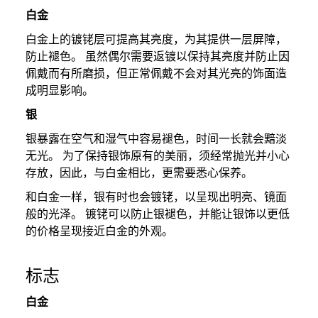
白金
白金上的镀铑层可提高其亮度，为其提供一层屏障，
防止褪色。 虽然偶尔需要返镀以保持其亮度并防止因
佩戴而有所磨损，但正常佩戴不会对其光亮的饰面造
成明显影响。
银
银暴露在空气和湿气中容易褪色，时间一长就会黯淡
无光。 为了保持银饰原有的美丽，须经常抛光并小心
存放，因此，与白金相比，更需要悉心保养。
和白金一样，银有时也会镀铑，以呈现出明亮、镜面
般的光泽。 镀铑可以防止银褪色，并能让银饰以更低
的价格呈现接近白金的外观。
标志
白金