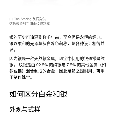
由 Zina Sterling 友情提供
这款波浪线手镯由纹银制成
银的历史可追溯到数千年前，至今仍是永恒的经典。
银以柔和的光泽与灰白冷色著称，与各种设计相得益
彰。
因为银是一种天然软金属，珠宝中使用的银通常是纹
银。 纹银是由 92.5% 的纯银与 7.5% 的其他金属（如
铜或镍）混合制成的合金，因此足够坚固耐用，可用
于制作珠宝。
如何区分白金和银
外观与式样