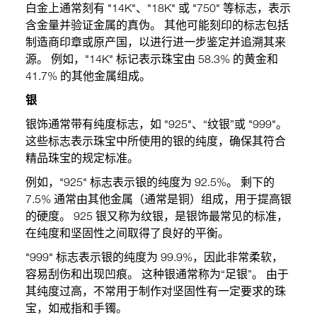
白金上通常刻有 "14K"、"18K" 或 "750" 等标志，表示
含金量并验证金属的真伪。 其他可能刻印的标志包括
制造商印章或原产国，以进行进一步鉴定并追溯其来
源。 例如，"14K" 标记表示珠宝由 58.3% 的黄金和
41.7% 的其他金属组成。
银
银饰通常带有纯度标志，如 "925"、“纹银”或 "999"。
这些标志表示珠宝中所使用的银的纯度，确保其符合
精品珠宝的规定标准。
例如，"925" 标志表示银的纯度为 92.5%。 剩下的
7.5% 通常由其他金属（通常是铜）组成，用于提高银
的硬度。 925 银又称为纹银，是银饰最常见的标准，
在纯度和坚固性之间取得了良好的平衡。
"999" 标志表示银的纯度为 99.9%，因此非常柔软，
容易刮伤和出现凹痕。 这种银通常称为“足银”。 由于
其纯度过高，不常用于制作对坚固性有一定要求的珠
宝，如戒指和手镯。