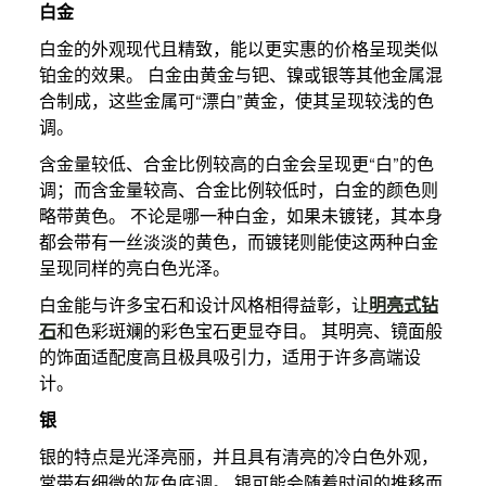
白金
白金的外观现代且精致，能以更实惠的价格呈现类似
铂金的效果。 白金由黄金与钯、镍或银等其他金属混
合制成，这些金属可“漂白”黄金，使其呈现较浅的色
调。
含金量较低、合金比例较高的白金会呈现更“白”的色
调；而含金量较高、合金比例较低时，白金的颜色则
略带黄色。 不论是哪一种白金，如果未镀铑，其本身
都会带有一丝淡淡的黄色，而镀铑则能使这两种白金
呈现同样的亮白色光泽。
白金能与许多宝石和设计风格相得益彰，让
明亮式钻
石
和色彩斑斓的彩色宝石更显夺目。 其明亮、镜面般
的饰面适配度高且极具吸引力，适用于许多高端设
计。
银
银的特点是光泽亮丽，并且具有清亮的冷白色外观，
常带有细微的灰色底调。 银可能会随着时间的推移而