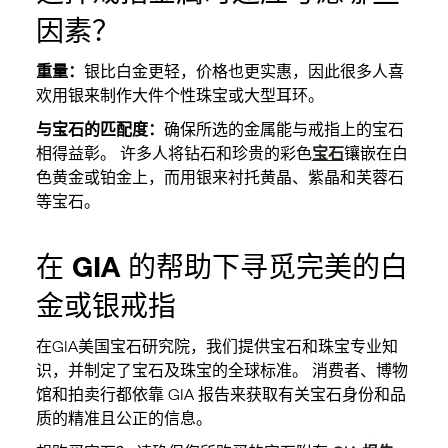
因素？
重量：
银比白金更轻，价格也更实惠，因此很多人喜
欢用银来制作大件个性珠宝或大型耳环。
与宝石的匹配度：
确保所选的金属能与戒指上的宝石
相得益彰。 许多人将钻石和珍贵的彩色
宝石
镶嵌在白
色黄金或铂金上，而用银来衬托黄晶、紫晶和芙蓉石
等宝石。
在 GIA 的帮助下寻觅完美的白
金或银戒指
在GIA美国宝石研究院，我们提供宝石和珠宝专业知
识，并制定了宝石及珠宝的全球标准。 消费者、博物
馆和拍卖行都依靠 GIA 报告来获取有关宝石身份和品
质的精准且公正的信息。