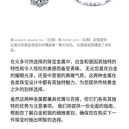
由 evelynH Jewelry Inc.（左图）和 ItsHot.com（右图）友情提供
左图
白色黄金
戒指
中间镶嵌着一颗大钻石。 右图
银戒指
镶嵌了米粒
钻。
在众多可供选择的珠宝金属中，白金和银因其独特的
特性和令人惊叹的美感而备受青睐。 无论您喜欢白金
的耀眼光泽，还是中意银的典雅气质，这两种金属在
各类珠宝设计中都有其独特魅力，为您提供传统黄金
之外的别样选择。
虽然这两种金属都兼具优雅与百搭，但它们各有其独
特的优势与注意事项。 我们将提供一份全面的指南，
帮助您了解白金和银的细微差别，确保您在购买下一
件珠宝时做出明智的选择。