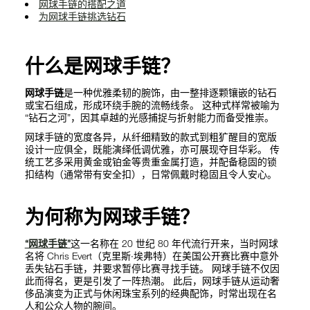
网球手链的搭配之道
为网球手链挑选钻石
什么是网球手链？
网球手链
是一种优雅柔韧的腕饰，由一整排逐颗镶嵌的钻石
或宝石组成，形成环绕手腕的流畅线条。 这种式样常被喻为
“钻石之河”，因其卓越的光感捕捉与折射能力而备受推崇。
网球手链的宽度各异，从纤细精致的款式到粗犷醒目的宽版
设计一应俱全，既能演绎低调优雅，亦可展现夺目华彩。 传
统工艺多采用黄金或铂金等贵重金属打造，并配备稳固的锁
扣结构（通常带有安全扣），日常佩戴时稳固且令人安心。
为何称为网球手链？
“网球手链”
这一名称在 20 世纪 80 年代流行开来，当时网球
名将 Chris Evert（克里斯·埃弗特）在美国公开赛比赛中意外
丢失钻石手链，并要求暂停比赛寻找手链。 网球手链不仅因
此而得名，更是引发了一阵热潮。 此后，网球手链从运动奢
侈品演变为正式与休闲珠宝系列的经典配饰，时常出现在名
人和公众人物的腕间。