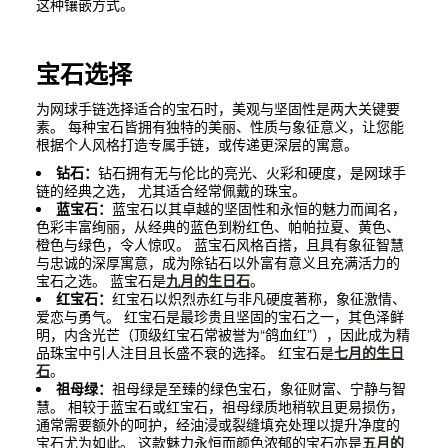
这种镶嵌方式。
宝石选择
为网球手链选择适合的宝石时，美观与坚固性是两大关键要
素。 每种宝石皆拥有独特的美丽、性质与象征意义，让您能
根据个人风格打造专属手链，或传递更深层的寓意。
钻石：
钻石拥有无与伦比的亮光、火彩和硬度，是网球手
链的经典之选， 尤其适合经常佩戴的珠宝。
蓝宝石：
蓝宝石以其卓越的坚固性和永恒的魅力而闻名，
色彩丰富绚丽，从经典的蓝色到粉红色、帕帕拉夏、黄色、
橙色与绿色，令人惊叹。 蓝宝石风格百搭，且具有象征智慧
与忠诚的深厚寓意，成为除钻石以外富有意义且充满活力的
宝石之选。 蓝宝石是
九月的生日石
。
红宝石：
红宝石以炽烈赤红与非凡硬度著称，象征激情、
爱恋与勇气。 红宝石是最珍贵且坚固的宝石之一，其色泽鲜
明，内含光芒（顶级红宝石常被誉为“鸽血红”），因此成为精
品珠宝中引人注目且长盛不衰的选择。 红宝石是
七月的生日
石
。
祖母绿：
祖母绿是至臻的绿色宝石，象征财富、宁静与智
慧。 相较于蓝宝石或红宝石，祖母绿质地稍软且更易损伤，
通常需要额外的呵护，经油浸或裂缝填充处理以提升净度的
宝石尤为如此。 这款魅力永恒而颜色浓郁的宝石亦是
五月的