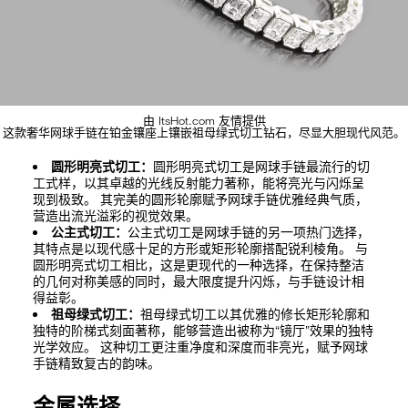
由 ItsHot.com 友情提供
这款奢华网球手链在铂金镶座上镶嵌祖母绿式切工钻石，尽显大胆现代风范。
圆形明亮式切工：
圆形明亮式切工是网球手链最流行的切
工式样，以其卓越的光线反射能力著称，能将亮光与闪烁呈
现到极致。 其完美的圆形轮廓赋予网球手链优雅经典气质，
营造出流光溢彩的视觉效果。
公主式切工：
公主式切工是网球手链的另一项热门选择，
其特点是以现代感十足的方形或矩形轮廓搭配锐利棱角。 与
圆形明亮式切工相比，这是更现代的一种选择，在保持整洁
的几何对称美感的同时，最大限度提升闪烁，与手链设计相
得益彰。
祖母绿式切工：
祖母绿式切工以其优雅的修长矩形轮廓和
独特的阶梯式刻面著称，能够营造出被称为“镜厅”效果的独特
光学效应。 这种切工更注重净度和深度而非亮光，赋予网球
手链精致复古的韵味。
金属选择