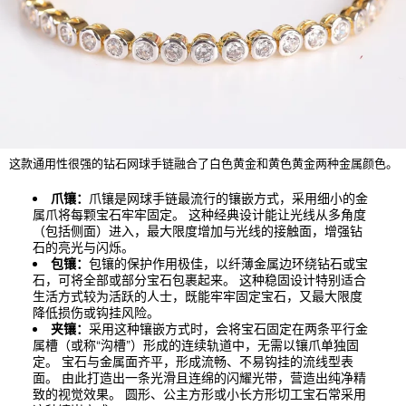
这款通用性很强的钻石网球手链融合了白色黄金和黄色黄金两种金属颜色。
爪镶：
爪镶是网球手链最流行的镶嵌方式，采用细小的金
属爪将每颗宝石牢牢固定。 这种经典设计能让光线从多角度
（包括侧面）进入，最大限度增加与光线的接触面，增强钻
石的亮光与闪烁。
包镶：
包镶的保护作用极佳，以纤薄金属边环绕钻石或宝
石，可将全部或部分宝石包裹起来。 这种稳固设计特别适合
生活方式较为活跃的人士，既能牢牢固定宝石，又最大限度
降低损伤或钩挂风险。
夹镶：
采用这种镶嵌方式时，会将宝石固定在两条平行金
属槽（或称“沟槽”）形成的连续轨道中，无需以镶爪单独固
定。 宝石与金属面齐平，形成流畅、不易钩挂的流线型表
面。 由此打造出一条光滑且连绵的闪耀光带，营造出纯净精
致的视觉效果。 圆形、公主方形或小长方形切工宝石常采用