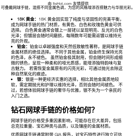
由 ItsHot.com 友情提供
可叠戴网球手链，混搭不同金属色调，为您的风格增添百搭魅力与华丽光彩。
18K 黄金：
18K 黄金因实现了纯度与坚固性的完美平衡，
成为网球手链的热门材质，有黄色、白色和玫瑰色黄金可供
选择。 白色黄金通常会镀上一层铑以呈现明亮、反光的白色
光泽；但镀层会随时间磨损，每隔数年可能需返镀以维持光
亮的外观。
铂金：
铂金以卓越强度和天然低致敏性著称，是网球手链
金属材质的绝佳选择。 不同于其他金属，铂金终生保持光亮
的色泽，永不褪色。 虽然铂金极其耐用，但会随时间形成细
微的锈色，呈现一种柔和的哑光质感，能增添独特韵味与复
古魅力。 若需恢复金属原有的闪亮光彩，可通过抛光去除这
种自然氧化的痕迹。
银：
银是一种更经济实惠的选择，相比其他金属质地较
软，需定期抛光和护理以维持光泽，否则会随时间褪色。 不
过，若想体验网球手链的奢华与优雅，银不失为一个亲民的
入门之选。
钻石网球手链的价格如何？
网球手链的价格受多重因素影响，可能存在巨大差异，包括
总克拉重量、宝石种类与品质，以及镶座的金属材质。
优质网球手链通常附带 GIA 报告，对宝石特性进行独立可信