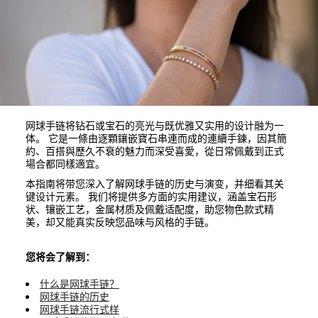
网球手链将钻石或宝石的亮光与既优雅又实用的设计融为一
体。 它是一條由逐顆鑲嵌寶石串連而成的連續手鍊，因其簡
約、百搭與歷久不衰的魅力而深受喜愛，從日常佩戴到正式
場合都同樣適宜。
本指南将带您深入了解网球手链的历史与演变，并细看其关
键设计元素。 我们将提供多方面的实用建议，涵盖宝石形
状、镶嵌工艺，金属材质及佩戴适配度，助您物色款式精
美，却又能真实反映您品味与风格的手链。
您将会了解到：
什么是网球手链？
网球手链的历史
网球手链流行式样