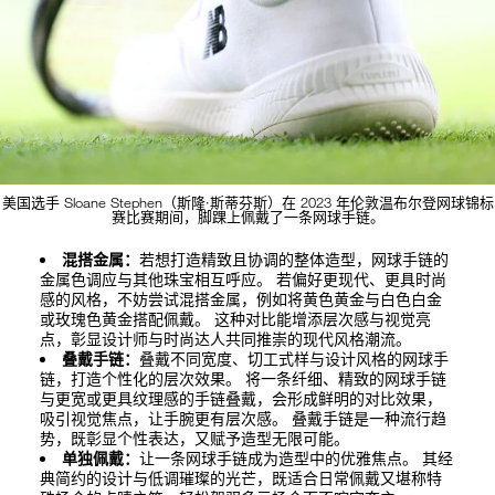
美国选手 Sloane Stephen（斯隆·斯蒂芬斯）在 2023 年伦敦温布尔登网球锦标
赛比赛期间，脚踝上佩戴了一条网球手链。
混搭金属：
若想打造精致且协调的整体造型，网球手链的
金属色调应与其他珠宝相互呼应。 若偏好更现代、更具时尚
感的风格，不妨尝试混搭金属，例如将黄色黄金与白色白金
或玫瑰色黄金搭配佩戴。 这种对比能增添层次感与视觉亮
点，彰显设计师与时尚达人共同推崇的现代风格潮流。
叠戴手链：
叠戴不同宽度、切工式样与设计风格的网球手
链，打造个性化的层次效果。 将一条纤细、精致的网球手链
与更宽或更具纹理感的手链叠戴，会形成鲜明的对比效果，
吸引视觉焦点，让手腕更有层次感。 叠戴手链是一种流行趋
势，既彰显个性表达，又赋予造型无限可能。
单独佩戴：
让一条网球手链成为造型中的优雅焦点。 其经
典简约的设计与低调璀璨的光芒，既适合日常佩戴又堪称特