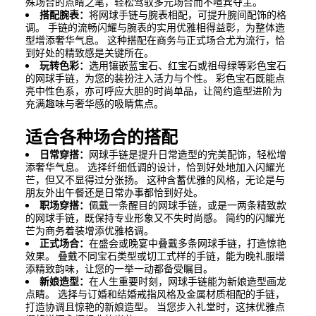
殊场合的点睛之笔，轻松驾驭多元场合而不喧宾夺主。
搭配腕表：
将网球手链与腕表相配，可提升腕间配饰的格
调。 手链的流畅闪耀与腕表的实用优雅相得益彰，为整体造
型增添奢华气息。 这种搭配在商务与正式场合尤为流行，恰
到好处的精致感是关键所在。
玩转色彩：
选用镶嵌蓝宝石、红宝石或祖母绿等彩色宝石
的网球手链，为您的装扮注入活力与个性。 彩色宝石既能点
亮中性色系，亦可呼应大胆的时尚单品，让简约造型进阶为
充满趣味与奢华感的吸睛焦点。
适合各种场合的搭配
日常穿搭：
网球手链是提升日常造型的完美配饰，轻松增
添奢华气息。 选择纤细低调的设计，恰到好处地加入闪耀光
芒，但又不显得过分张扬。 这种含蓄优雅的风格，无论是与
朋友外出午餐还是日常办事都恰到好处。
职场穿搭：
佩戴一条醒目的网球手链，或是一两条精致款
的网球手链，既保持专业形象又不失时尚感。 简约的闪耀光
芒为商务着装增添优雅格调。
正式场合：
在盛会或晚宴中叠戴多条网球手链，打造惊艳
效果。 叠戴不同宝石类型或切工式样的手链，能为晚礼服增
添精致韵味，让您的一举一动都备受瞩目。
新娘造型：
在人生重要时刻，网球手链能为新娘造型画龙
点睛。 选择与订婚和结婚戒指风格及金属材质相配的手链，
打造协调且惊艳的新娘造型。 当您步入礼堂时，这抹优雅点