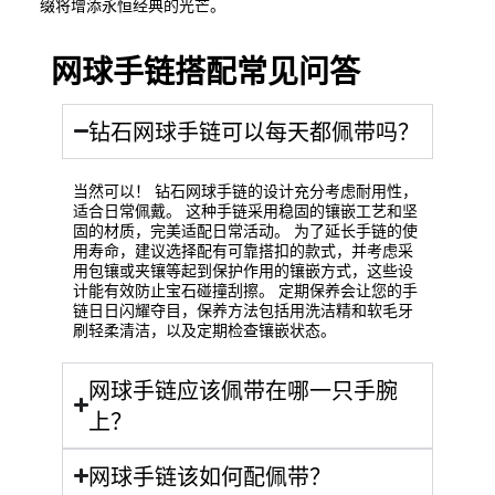
缀将增添永恒经典的光芒。
网球手链搭配常见问答
钻石网球手链可以每天都佩带吗？
当然可以！ 钻石网球手链的设计充分考虑耐用性，
适合日常佩戴。 这种手链采用稳固的镶嵌工艺和坚
固的材质，完美适配日常活动。 为了延长手链的使
用寿命，建议选择配有可靠搭扣的款式，并考虑采
用包镶或夹镶等起到保护作用的镶嵌方式，这些设
计能有效防止宝石碰撞刮擦。 定期保养会让您的手
链日日闪耀夺目，保养方法包括用洗洁精和软毛牙
刷轻柔清洁，以及定期检查镶嵌状态。
网球手链应该佩带在哪一只手腕
上？
网球手链该如何配佩带？