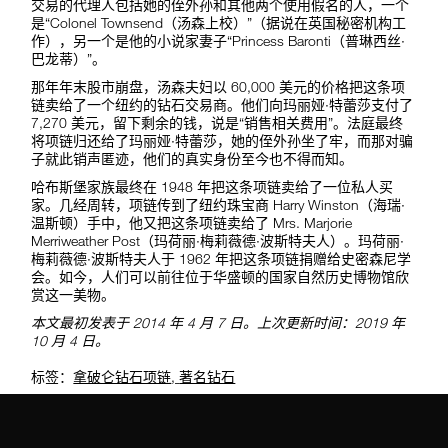
交易的代理人包括她的侄外孙和其他两个使用假名的人，一个
是“Colonel Townsend（汤森上校）”（据说在英国秘密机构工
作），另一个是他的小说家妻子“Princess Baronti（普琳西丝·
巴龙蒂）”。
那年年末股市崩盘，汤森夫妇以 60,000 美元的价格把这条项
链卖给了一个纽约的钻石交易商。他们向玛丽娅·特蕾莎支付了
7,270 美元，留下剩余的钱，说是“销售相关费用”。法庭最终
将项链归还给了玛丽娅·特蕾莎，她的侄外孙坐了牢，而那对骗
子就此销声匿迹，他们的真实身份至今也不得而知。
哈布斯堡家族最终在 1948 年把这条项链卖给了一位私人买
家。几经周转，项链传到了纽约珠宝商 Harry Winston（海瑞·
温斯顿）手中，他又把这条项链卖给了 Mrs. Marjorie
Merriweather Post（玛荷丽·梅莉薇德·波斯特夫人）。玛荷丽·
梅莉薇德·波斯特夫人于 1962 年把这条项链捐赠给史密森尼学
会。如今，人们可以前往位于华盛顿的国家自然历史博物馆欣
赏这一美物。
本文最初发表于 2014 年 4 月 7 日。上次更新时间：2019 年
10 月 4 日。
标签：
拿破仑钻石项链
,
著名钻石