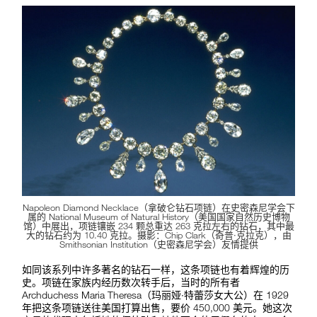
Napoleon Diamond Necklace（拿破仑钻石项链）在史密森尼学会下
属的 National Museum of Natural History（美国国家自然历史博物
馆）中展出，项链镶嵌 234 颗总重达 263 克拉左右的钻石，其中最
大的钻石约为 10.40 克拉。摄影：Chip Clark（奇普·克拉克），由
Smithsonian Institution（史密森尼学会）友情提供
如同该系列中许多著名的钻石一样，这条项链也有着辉煌的历
史。项链在家族内经历数次转手后，当时的所有者
Archduchess Maria Theresa（玛丽娅·特蕾莎女大公）在 1929
年把这条项链送往美国打算出售，要价 450,000 美元。她这次