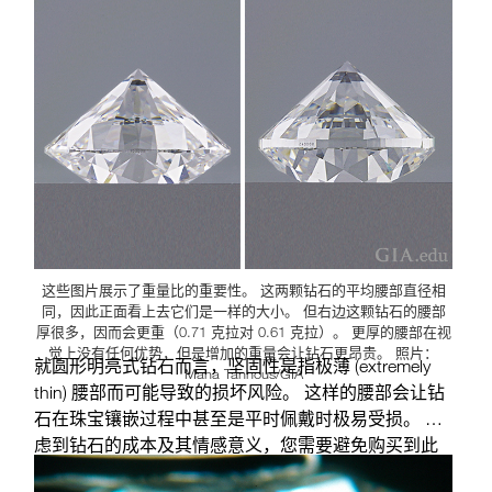
杂的数学等式）。 腰部直径与重量的比值较小的钻
石，看上去可能比设计良好的钻石更小，因为重量的
很大一部分都“隐藏”在钻石的整体深度中。 比如，腰
部较厚的钻石可能看上去不错，但腰部部分隐藏了不
必要的重量。 最后可能导致您需要为更重的钻石付更
多钱，但是附加的成本却不会带来更好的视觉效果。
关键在于：钻石的重量不应超过其正面尺寸所呈现出
的大小。
这些图片展示了重量比的重要性。 这两颗钻石的平均腰部直径相
同，因此正面看上去它们是一样的大小。 但右边这颗钻石的腰部
厚很多，因而会更重（0.71 克拉对 0.61 克拉）。 更厚的腰部在视
觉上没有任何优势，但是增加的重量会让钻石更昂贵。 照片：
就圆形明亮式钻石而言，坚固性是指极薄 (extremely
Maha Tannous/GIA
thin) 腰部而可能导致的损坏风险。 这样的腰部会让钻
石在珠宝镶嵌过程中甚至是平时佩戴时极易受损。 考
虑到钻石的成本及其情感意义，您需要避免购买到此
类易受损的钻石。 GIA 钻石鉴定报告可以帮您消除这