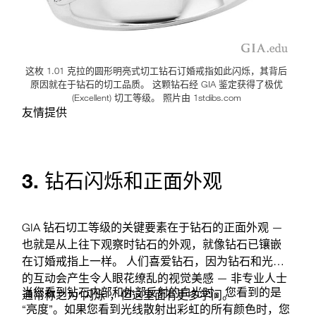
这枚 1.01 克拉的圆形明亮式切工钻石订婚戒指如此闪烁，其背后
原因就在于钻石的切工品质。 这颗钻石经 GIA 鉴定获得了极优
(Excellent) 切工等级。 照片由 1stdibs.com
友情提供
3. 钻石闪烁和正面外观
GIA 钻石切工等级的关键要素在于钻石的正面外观 —
也就是从上往下观察时钻石的外观，就像钻石已镶嵌
在订婚戒指上一样。 人们喜爱钻石，因为钻石和光线
的互动会产生令人眼花缭乱的视觉美感 — 非专业人士
当您看到钻石内部和外部反射的白光时，您看到的是
通常称之为“闪烁”，但这里面有更多学问。
“亮度”。如果您看到光线散射出彩虹的所有颜色时，您