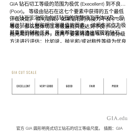
GIA 钻石切工等级的范围为极优 (Execellent) 到不良
(Poor)。 等级由钻石在这七个要素中获得的五个最低
GIA 钻石鉴定报告
包括钻石的完整切工评估以及一份
评级决定。 换句话说，如果钻石的亮度为不良 (Poor)
展示钻石比例和相应测量值的图表。 该报告可作为极
等级，那么整体切工等级最高只能达到不良 (Poor)。
其重要的辅助工具，用来帮助您挑选出耀眼的钻石。
抛光和对称性除外，这两个要素将遵循 GIA 标准分级
方法进行评估：比如说，抛光和/或对称性等级为优良
(Very Good) 的钻石，仍有可能获得极优 (Excellent) 切
工等级。
官方 GIA 圆形明亮式切工钻石的切工等级尺度。 插图：GIA