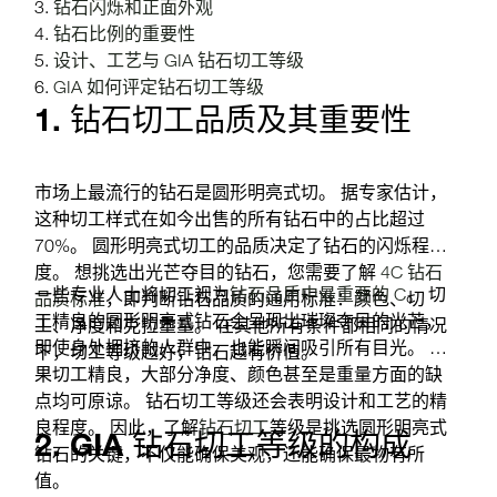
钻石闪烁和正面外观
钻石比例的重要性
设计、工艺与 GIA 钻石切工等级
GIA 如何评定钻石切工等级
1. 钻石切工品质及其重要性
市场上最流行的钻石是圆形明亮式切。 据专家估计，
这种切工样式在如今出售的所有钻石中的占比超过
70%。 圆形明亮式切工的品质决定了钻石的闪烁程
度。 想挑选出光芒夺目的钻石，您需要了解
4C 钻石
一些专业人士将切工视为
钻石品质中最重要的 C
。 切
品质标准
，即判断钻石品质的通用标准：颜色、切
工精良的圆形明亮式钻石会呈现出璀璨夺目的光芒，
工、净度和克拉重量。 在其他所有条件都相同的情况
即使身处拥挤的人群中，也能瞬间吸引所有目光。 如
下，切工等级越好，钻石越有价值。
果切工精良，大部分净度、颜色甚至是重量方面的缺
点均可原谅。 钻石切工等级还会表明设计和工艺的精
良程度。 因此，了解
钻石切工
等级是挑选圆形明亮式
2. GIA 钻石切工等级的构成
钻石的关键，不仅能确保美观，还能确保最物有所
值。