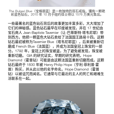
The Bulgari Blue（宝格丽蓝）是一枚独特的双石戒指，镶有一颗艳
彩蓝色钻石，2010 年 10 月于纽约佳士得以 1576 万美元售出。
一些最著名的蓝色钻石背后的故事更加丰富多彩，大大增加了
它们的神秘感。蓝色钻石最早在印度被发现，并在 17 世纪由
宝石商人 Jean-Baptiste Tavernier（让-巴蒂斯特·塔韦尼耶）带
到西方。他把一颗蓝色大钻石卖给了法国国王路易十四。这颗
钻石最初被称为Tavernier Blue（塔韦尼耶蓝），后来被重新切
磨成 French Blue（法国蓝），并成为法国皇冠上珠宝的一部
分。1792 年，皇冠上的珠宝被盗，为了避免被发现，珠宝被
重新切磨。 GIA 的研究证实，早期的研究表明，Hope
Diamond（霍普钻）可能是由这颗法国蓝重新切磨而成。这颗
钻石最终于 1830 年被 Henry Philip Hope（亨利·菲利普·霍
普）购买，并从此以他的名字命名。Hope Diamond（霍普
钻）以被诅咒而闻名。它通常与它最近的主人的死亡和艰难生
活联系在一起。