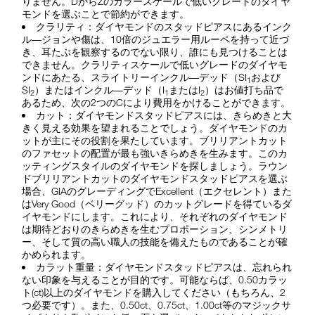
りません。DからZのカラースケールで低いグレードのダイヤ
モンドを選ぶことで節約ができます。
クラリティ：ダイヤモンドのスタッドピアスにあるインク
ル―ジョンや傷は、10倍のジュエラー用ルーペを持って近づ
き、耳たぶを観察するのでない限り、誰にも見つけることは
できません。クラリティスケールで低いグレードのダイヤモ
ンドにあたる、スライトリーインクル―デッド（SI
および
1
SI
）またはインクル―デッド（I
またはI
）はお値打ち品で
2
1
2
あるため、次の2つのCにより費用をかけることができます。
カット：ダイヤモンドスタッドピアスには、きらめきと大
きく見える効果を望まれることでしょう。ダイヤモンドのカ
ットが主にその役割を果たしています。ブリリアントカット
のファセットの配置が最も強いきらめきを生みます。このカ
ッティングスタイルのダイヤモンドを探しましょう。ラウン
ドブリリアントカットのダイヤモンドスタッドピアスを選ぶ
場合、GIAのグレーディングでExcellent（エクセレント）また
はVery Good（ベリーグッド）のカットグレードを得ているダ
イヤモンドにします。これにより、それぞれのダイヤモンド
は期待どおりのきらめきを生むプロポーション、シンメトリ
ー、そして質の高い職人の技能を備えたものであることが確
かめられます。
カラット重量：ダイヤモンドスタッドピアスは、忘れられ
ない印象を与えることが目的です。可能ならば、0.50カラッ
ト(ct)以上のダイヤモンドを購入してください（もちろん、2
つ必要です）。また、0.50ct、0.75ct、1.00ct等のマジックサ