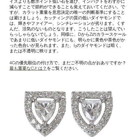
イズよりも数ポイント低い石を選び、インパクトをわずかに
減らすことで節約ができることも覚えておいてください。で
すが、カラット重量を意思決定の唯一の判断基準にすること
は避けましょう。カッティングの質の低いダイヤモンドで
は、輝きやファイアー、シンチレーションが劣ります。くす
んだ、活気のないものとなります。こうしたことは望んでい
らっしゃらないでしょう。同様に、DからZのカラースケール
であまりに低いダイヤモンドにも、明らかに黄色や茶色がか
った色合いが見られます。また、I
のダイヤモンドは暗く、
3
または不透明に映ります。
4Cの優先順位の付け方で、まだご不明の点がおありですか？
最も重要なCとは？
をご覧ください。