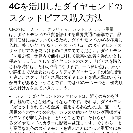
4Cを活用したダイヤモンドの
スタッドピアス購入方法
GIAの4C
（
カラー
、
クラリティ
、
カット
、
カラット重量
）
は、ダイヤモンドの品質を評価する世界共通の基準です。品
質は価格に結びついているため、ダイヤモンドの4Cを考慮に
入れ、美しいだけでなく、ベストバリューのダイヤモンドス
タッドピアスを見つけるのに役立ててください。ダイヤモン
ドを選ぶ際、予算内で価格に対して最高の品質を得たいとお
望みでしょう。そしてダイヤモンドのスタッドピアスを購入
される時には、それが2倍になります。一つ良い点は、細か
い詳細までが重要となるソリティアダイヤモンドの婚約指輪
と違い、スタッドピアス用のダイヤモンドを選ぶ際はいくら
か自由があるということです。では4Cの一つ一つと、優先順
位の付け方を見ていきましょう。
カラー：ダイヤモンドのファセットは、近くのものを映
す、極めて小さな鏡のようなものです。それは、ダイヤモン
ドがセットされている金属、着用するあなたの肌、髪、また
周囲のものすべての色を、ガラスや他のイヤリング同様ダイ
ヤモンドが取り入れる、ということです。それらが、目に映
るダイヤモンドのカラーに影響を及ぼします。ですから、よ
り高価な無色のダイヤモンドを選ぶことはさほど重要ではあ