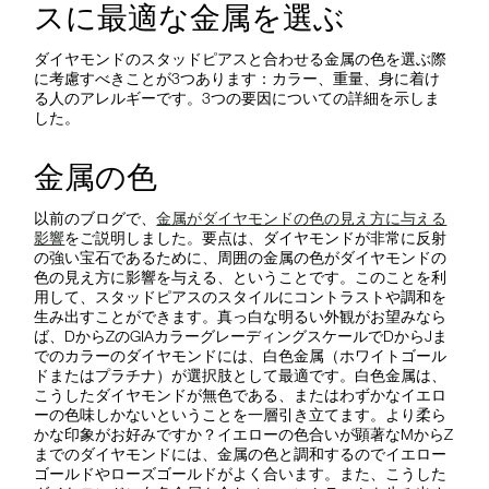
スに最適な金属を選ぶ
ダイヤモンドのスタッドピアスと合わせる金属の色を選ぶ際
に考慮すべきことが3つあります：カラー、重量、身に着け
る人のアレルギーです。3つの要因についての詳細を示しま
した。
金属の色
以前のブログで、
金属がダイヤモンドの色の見え方に与える
影響
をご説明しました。要点は、ダイヤモンドが非常に反射
の強い宝石であるために、周囲の金属の色がダイヤモンドの
色の見え方に影響を与える、ということです。このことを利
用して、スタッドピアスのスタイルにコントラストや調和を
生み出すことができます。真っ白な明るい外観がお望みなら
ば、DからZのGIAカラーグレーディングスケールでDからJま
でのカラーのダイヤモンドには、白色金属（ホワイトゴール
ドまたはプラチナ）が選択肢として最適です。白色金属は、
こうしたダイヤモンドが無色である、またはわずかなイエロ
ーの色味しかないということを一層引き立てます。より柔ら
かな印象がお好みですか？イエローの色合いが顕著なMからZ
までのダイヤモンドには、金属の色と調和するのでイエロー
ゴールドやローズゴールドがよく合います。また、こうした