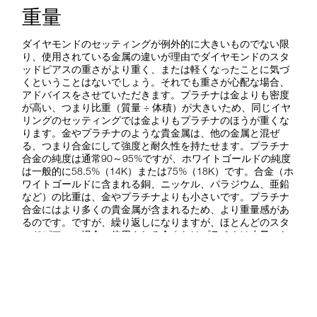
重量
ダイヤモンドのセッティングが例外的に大きいものでない限
り、使用されている金属の違いが理由でダイヤモンドのスタ
ッドピアスの重さがより重く、または軽くなったことに気づ
くということはないでしょう。それでも重さが心配な場合、
アドバイスをさせていただきます。プラチナは金よりも密度
が高い、つまり比重（質量 ÷ 体積）が大きいため、同じイヤ
リングのセッティングでは金よりもプラチナのほうが重くな
ります。金やプラチナのような貴金属は、他の金属と混ぜ
る、つまり合金にして強度と耐久性を持たせます。プラチナ
合金の純度は通常90～95%ですが、ホワイトゴールドの純度
は一般的に58.5%（14K）または75%（18K）です。合金（ホ
ワイトゴールドに含まれる銅、ニッケル、パラジウム、亜鉛
など）の比重は、金やプラチナよりも小さいです。プラチナ
合金にはより多くの貴金属が含まれるため、より重量感があ
るのです。ですが、繰り返しになりますが、ほとんどのスタ
ッドピアスの場合、使用される金またはプラチナは少量のた
め、耳に感じる重さは通常取るに足らないものです。