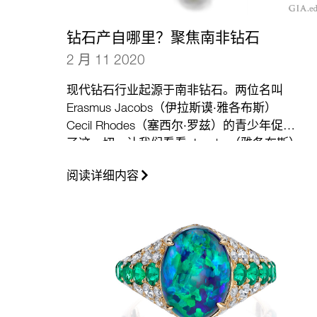
钻石产自哪里？聚焦南非钻石
2 月 11 2020
现代钻石行业起源于南非钻石。两位名叫
Erasmus Jacobs（伊拉斯谟·雅各布斯）
Cecil Rhodes（塞西尔·罗兹）的青少年促成
了这一切。让我们看看 Jacobs（雅各布斯）
是如何发现首颗南非钻石的，Rhodes（罗
阅读详细内容
兹）又是如何建立起一个钻石帝国的。
（更
多…）