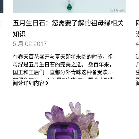
知
五月生日石：您需要了解的祖母绿相关
知识
5 月 02 2017
4
在春天百花盛开与夏天即将来临的时节，祖
母绿是五月生日石的完美之选。 数百年来，
国王和王后们一直都分外青睐这种备受欢迎
的绿色宝石。 以下是如何挑选一颗令人叹为
阅读详细内容
观止的祖母绿的方法。
（更多…）