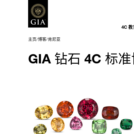
4C 
主页
/
博客
/
肯尼亚
GIA 钻石 4C 标