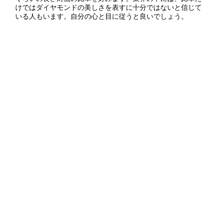
けではダイヤモンドの美しさを表すに十分ではないと信じて
いる人もいます。自分の心と目に従うと良いでしょう。
どのようなダイヤモンドでも理想的なシンメトリーや長さ対幅の
比率を探すよりも、そのダイヤモンドに惚れ込むことが大切であ
る。この0.88ctのペアシェイプダイヤモンドには夢中になってい
るだろうか。提供：1stdibs.com
4. キューレットの配置とイン