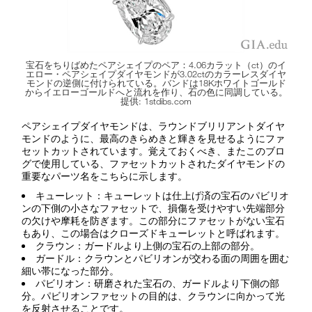
宝石をちりばめたペアシェイプのペア：4.06カラット（ct）のイ
エロー・ペアシェイプダイヤモンドが3.02ctのカラーレスダイヤ
モンドの逆側に付けられている。バンドは18Kホワイトゴールド
からイエローゴールドへと流れを作り、石の色に同調している。
提供: 1stdibs.com
ペアシェイプダイヤモンドは、ラウンドブリリアントダイヤ
モンドのように、最高のきらめきと輝きを見せるようにファ
セットカットされています。覚えておくべき、またこのブロ
グで使用している、ファセットカットされたダイヤモンドの
重要なパーツ名をこちらに示します。
キューレット：キューレットは仕上げ済の宝石のパビリオ
ンの下側の小さなファセットで、損傷を受けやすい先端部分
の欠けや摩耗を防ぎます。この部分にファセットがない宝石
もあり、この場合はクローズドキューレットと呼ばれます。
クラウン：ガードルより上側の宝石の上部の部分。
ガードル：クラウンとパビリオンが交わる面の周囲を囲む
細い帯になった部分。
パビリオン：研磨された宝石の、ガードルより下側の部
分。パビリオンファセットの目的は、クラウンに向かって光
を反射させることです。