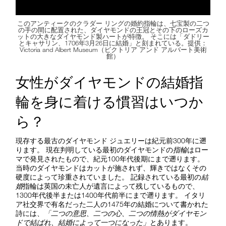
このアンティークのクラダー リングの婚約指輪は、七宝製の二つ
の手の間に配置された、ダイヤモンドの王冠とその下のローズカ
ットの大きなダイヤモンド製ハートが特徴。 そこには「ダドリー
とキャサリン、1706年3月26日に結婚」と刻まれている。提供：
Victoria and Albert Museum（ビクトリア アンド アルバート美術
館）
女性がダイヤモンドの結婚指
輪を身に着ける慣習はいつか
ら？
現存する最古のダイヤモンド ジュエリーは紀元前300年に遡
ります。 現在判明している最初のダイヤモンドの
指輪
はロー
マで発見されたもので、紀元100年代後期にまで遡ります。
当時のダイヤモンドはカットが施されず、輝きではなくその
硬度によって珍重されていました。 記録されている最初の
結
婚
指輪は英国の未亡人が遺言によって残しているもので、
1300年代後半または1400年代前半にまで遡ります。 イタリ
ア社交界で有名だった二人の1475年の結婚について書かれた
詩には、
「二つの意思、二つの心、二つの情熱がダイヤモン
ドで結ばれ、結婚によって一つになった」
とあります。