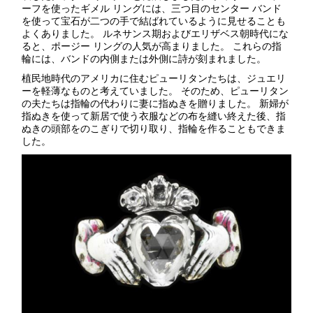
ーフを使ったギメル リングには、三つ目のセンター バンド
を使って宝石が二つの手で結ばれているように見せることも
よくありました。 ルネサンス期およびエリザベス朝時代にな
ると、ポージー リングの人気が高まりました。 これらの指
輪には、バンドの内側または外側に詩が刻まれました。
植民地時代のアメリカに住むピューリタンたちは、ジュエリ
ーを軽薄なものと考えていました。 そのため、ピューリタン
の夫たちは指輪の代わりに妻に指ぬきを贈りました。 新婦が
指ぬきを使って新居で使う衣服などの布を縫い終えた後、指
ぬきの頭部をのこぎりで切り取り、指輪を作ることもできま
した。