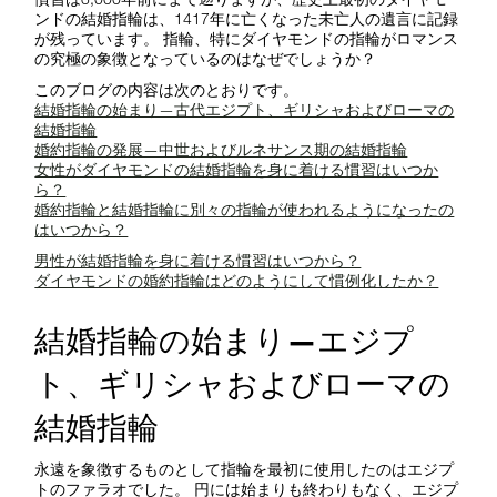
ンドの結婚指輪は、1417年に亡くなった未亡人の遺言に記録
が残っています。 指輪、特にダイヤモンドの指輪がロマンス
の究極の象徴となっているのはなぜでしょうか？
このブログの内容は次のとおりです。
結婚指輪の始まり—古代エジプト、ギリシャおよびローマの
結婚指輪
婚約指輪の発展—中世およびルネサンス期の結婚指輪
女性がダイヤモンドの結婚指輪を身に着ける慣習はいつか
ら？
婚約指輪と結婚指輪に別々の指輪が使われるようになったの
はいつから？
男性が結婚指輪を身に着ける慣習はいつから？
ダイヤモンドの婚約指輪はどのようにして慣例化したか？
結婚指輪の始まり—エジプ
ト、ギリシャおよびローマの
結婚指輪
永遠を象徴するものとして指輪を最初に使用したのはエジプ
トのファラオでした。 円には始まりも終わりもなく、エジプ