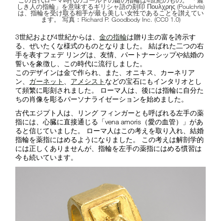
この古代ローマ時代のゴールドの鍵の指輪は4
世紀のもの。 「麗
しき人の指輪」を意味するギリシャ語の刻印 Πουλχρης (Poulchrīs)
は、指輪を受け取る相手が最も美しい女性であることを讃えてい
ます。 写真：Richard P. Goodbody Inc. (CC0 1.0)
3
世紀および4
世紀からは、
金の指輪
は贈り主の富を誇示す
る、ぜいたくな様式のものとなりました。 結ばれた二つの右
手を表すフェデ リングは、友情、パートナーシップや結婚の
誓いを象徴し、この時代に流行しました。
このデザインは金で作られ、また、オニキス、カーネリア
ン、
ガーネット
、
アメシスト
などの宝石にもインタリオとし
て頻繁に彫刻されました。 ローマ人は、後には指輪に自分た
ちの肖像を彫るパーソナライゼーションを始めました。
古代エジプト人は、リング フィンガーとも呼ばれる左手の薬
指には、心臓に直接通じる「vena amoris（愛の血管）」があ
ると信じていました。 ローマ人はこの考えを取り入れ、結婚
指輪を薬指にはめるようになりました。 この考えは解剖学的
には正しくありませんが、指輪を左手の薬指にはめる慣習は
今も続いています。