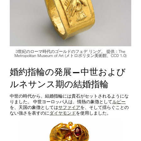
3
世紀のローマ時代のゴールドのフェデ リング。 提供：The
Metropolitan Museum of Art (メトロポリタン美術館、CC0 1.0)
婚約指輪の発展—中世および
ルネサンス期の結婚指輪
中世の時代から、結婚指輪には貴石がセットされるようにな
りました。 中世ヨーロッパ人は、情熱の象徴として
ルビー
を、天国の象徴としては
サファイア
を、そして揺らぐことの
ない強さを表すのに
ダイヤモンド
を使用しました。