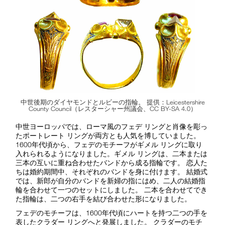
中世後期のダイヤモンドとルビーの指輪。 提供：Leicestershire
County Council（レスターシャー州議会、CC BY-SA 4.0）
中世ヨーロッパでは、ローマ風のフェデ リングと肖像を彫っ
たポートレート リングが両方とも人気を博していました。
1600年代頃から、フェデのモチーフがギメル リングに取り
入れられるようになりました。ギメル リングは、二本または
三本の互いに重ね合わせたバンドから成る指輪です。 恋人た
ちは婚約期間中、それぞれのバンドを身に付けます。 結婚式
では、新郎が自分のバンドを新婦の指にはめ、二人の結婚指
輪を合わせて一つのセットにしました。 二本を合わせてでき
た指輪は、二つの右手を結び合わせた形になりました。
フェデのモチーフは、1600年代頃にハートを持つ二つの手を
表したクラダー リングへと発展しました。 クラダーのモチ