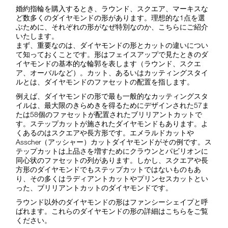
婚約指輪を購入するとき、ラウンド、スクエア、マーキスな
ど数多くのダイヤモンドの形があります。理想的な1点を選
ぶために、それぞれの形がなぜ特別なのか、こちらにご紹介
いたします。
まず、重要なのは、ダイヤモンドの形とカットの違いについ
て知っておくことです。形はフェイスアップで見たときのダ
イヤモンドの基本的な輪郭を表します（ラウンド、スクエ
ア、オーバルなど）。カット、あるいはカッティングスタイ
ルとは、ダイヤモンドのファセットの配置を指します。
例えば、ダイヤモンドの形で最も一般的なカッティングスタ
イルは、最大限のきらめきを得るためにデザインされた57ま
たは58個のファセットが配置されたブリリアントカットで
す。ステップカットが施されたダイヤモンドもあります。よ
くあるのはスクエアや長方形です。エメラルドカットや
Asscher（アッシャー）カットダイヤモンドがその例です。ス
テップカットは上品さを増すためにクラウンとパビリオンに
同心状のファセットの列があります。しかし、スクエアや長
方形のダイヤモンドでもステップカットではないものもあ
り、その多くはラディアントカットやプリンセスカットとい
った、ブリリアントカットのダイヤモンドです。
ラウンド以外のダイヤモンドの形はファンシーシェイプと呼
ばれます。これらのダイヤモンドの形の詳細はこちらをご覧
ください。