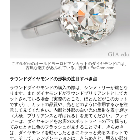
この5.40ctのオールドヨーロピアンカットのダイヤモンドには、
古風な魅力があふれている。提供：EraGem.com
ラウンドダイヤモンドの形状の注目すべき点
ラウンドダイヤモンドの購入の際は、シンメトリーが鍵とな
ります。またダイヤモンドがラウンドブリリアントとしてカ
ットされている場合（実際のところ、ほとんどがこのカット
ですが）、カットの品質や、光とどのように作用するかを注
意して見てください。内部と外部の白い光の反射を表す
輝き
（大概、ブリリアンスと呼ばれる）を見てください。
ファイ
アー
は、ダイヤモンドをお店のスポットライトの下で揺らし
てみたときに色のフラッシュが見えることです。
きらめき
は、ダイヤモンドを動かしたときにキラっと光るスポットで
す。そして、
シンチレーション
は、きらめきと、明るい部分