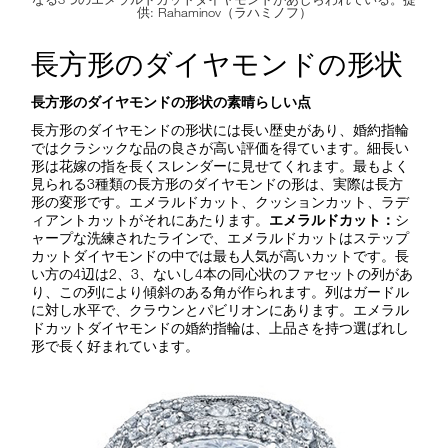
供: Rahaminov（ラハミノフ）
長方形のダイヤモンドの形状
長方形のダイヤモンドの形状の素晴らしい点
長方形のダイヤモンドの形状には長い歴史があり、婚約指輪
ではクラシックな品の良さが高い評価を得ています。細長い
形は花嫁の指を長くスレンダーに見せてくれます。最もよく
見られる3種類の長方形のダイヤモンドの形は、実際は長方
形の変形です。エメラルドカット、クッションカット、ラデ
ィアントカットがそれにあたります。
エメラルドカット：
シ
ャープな洗練されたラインで、エメラルドカットはステップ
カットダイヤモンドの中では最も人気が高いカットです。長
い方の4辺は2、3、ないし4本の同心状のファセットの列があ
り、この列により傾斜のある角が作られます。列はガードル
に対し水平で、クラウンとパビリオンにあります。エメラル
ドカットダイヤモンドの婚約指輪は、上品さを持つ選ばれし
形で長く好まれています。