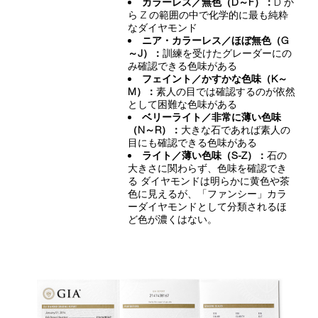
カラーレス／無色（D～F）：
D か
ら Z の範囲の中で化学的に最も純粋
なダイヤモンド
ニア・カラーレス／ほぼ無色（G
～J）：
訓練を受けたグレーダーにの
み確認できる色味がある
フェイント／かすかな色味（K～
M）：
素人の目では確認するのが依然
として困難な色味がある
ベリーライト／非常に薄い色味
（N～R）：
大きな石であれば素人の
目にも確認できる色味がある
ライト／薄い色味（S-Z）：
石の
大きさに関わらず、色味を確認でき
る ダイヤモンドは明らかに黄色や茶
色に見えるが、「ファンシー」カラ
ーダイヤモンドとして分類されるほ
ど色が濃くはない。