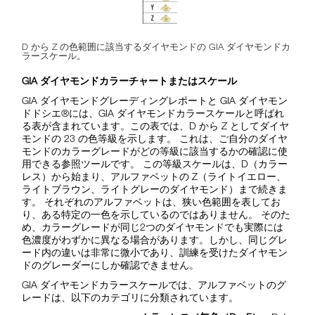
D から Z の色範囲に該当するダイヤモンドの GIA ダイヤモンドカ
ラースケール。
GIA ダイヤモンドカラーチャートまたはスケール
GIA ダイヤモンドグレーディングレポートと GIA ダイヤモン
ドドシエ®には、GIA ダイヤモンドカラースケールと呼ばれ
る表が含まれています。この表では、D から Z としてダイヤ
モンドの 23 の色等級を示します。 これは、ご自分のダイヤ
モンドのカラーグレードがどの等級に該当するかの確認に使
用できる参照ツールです。 この等級スケールは、D（カラー
レス）から始まり、アルファベットの Z（ライトイエロー、
ライトブラウン、ライトグレーのダイヤモンド）まで続きま
す。 それぞれのアルファベットは、狭い色範囲を表してお
り、ある特定の一色を示しているのではありません。 そのた
め、カラーグレードが同じ2つのダイヤモンドでも実際には
色濃度がわずかに異なる場合があります。しかし、同じグレ
ード内の違いは非常に微小であり、訓練を受けたダイヤモン
ドのグレーダーにしか確認できません。
GIA ダイヤモンドカラースケールでは、アルファベットのグ
レードは、以下のカテゴリに分類されています。