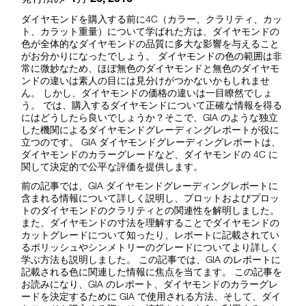
ダイヤモンドを購入する前に4C（カラー、クラリティ、カッ
ト、カラット重量）について学ばれた方は、ダイヤモンドの
色が全体的なダイヤモンドの品質に多大な影響を与えること
がお分かりになったでしょう。
ダイヤモンドの色の範囲は非
常に微妙なため、ほぼ無色のダイヤモンドと無色のダイヤモ
ンドの違いは素人の目には見分けがつかないかもしれませ
ん。 しかし、ダイヤモンドの価格の違いは一目瞭然でしょ
う。 では、購入するダイヤモンドについて正確な情報を得る
にはどうしたら良いでしょうか？そこで、GIA のような独立
した機関によるダイヤモンドグレーディングレポートが役に
立つのです。 GIA ダイヤモンドグレーディングレポートは、
ダイヤモンドのカラーグレードなど、ダイヤモンドの 4C に
関して決定的で公平な評価を提供します。
前の記事では、GIA ダイヤモンドグレーディングレポートに
含まれる情報について詳しく説明し、プロットおよびプロッ
トのダイヤモンドのクラリティとの関連性を解明しました。
また、ダイヤモンドの寸法を理解することでダイヤモンドの
カットグレードについて知ったり、レポートに記載されてい
るポリッシュやシンメトリーのグレードについてより詳しく
学ぶ方法も説明しました。 この記事では、GIA のレポートに
記載される色に関連した情報に焦点を当てます。 この記事を
お読みになり、GIA のレポート、ダイヤモンドのカラーグレ
ードを決定するために GIA で使用される方法、そして、ダイ