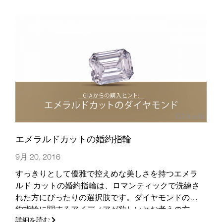
エメラルドカットの婚約指輪
9月 20, 2016
すっきりとして優雅で控えめな美しさを持つエメラ
ルド カットの婚約指輪は、ロマンティックで洗練さ
れた方にぴったりの選択肢です。ダイヤモンドの婚
約指輪に関するアイディアが欲しいとお考えの方
詳細を読む
は、続けてお読みください。
(さらに…)