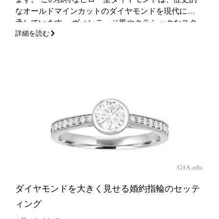
なオールドマインカットのダイヤモンドを現代に継
承しています。 ヴィンテージ風やクラシックなスタ
詳細を読む
イルの婚約指輪をお探しですか？ ぜひここでヒント
を得てください！
(さらに…)
ダイヤモンドを大きく見せる婚約指輪のセッテ
ィング