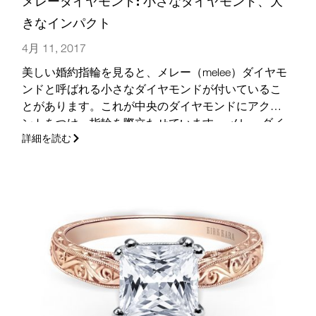
メレーダイヤモンド: 小さなダイヤモンド、大
きなインパクト
4月 11, 2017
美しい婚約指輪を見ると、メレー（melee）ダイヤモ
ンドと呼ばれる小さなダイヤモンドが付いているこ
とがあります。これが中央のダイヤモンドにアクセ
ントをつけ、指輪を際立たせています。 メレーダイ
詳細を読む
ヤモンドは、ダイヤモンドの婚約指輪に一層のきら
めきを添える方法として人気があります。
(さらに…)