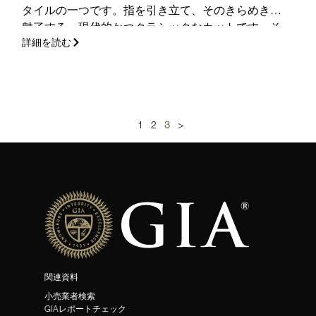
タイルの一つです。指を引き立て、そのきらめきで
魅了する、現代的かつクラシックなカットです。そ
詳細を読む
の選び方を学びましょう。
(さらに…)
1
2
3
>
関連資料
小売業者検索
GIAレポートチェック