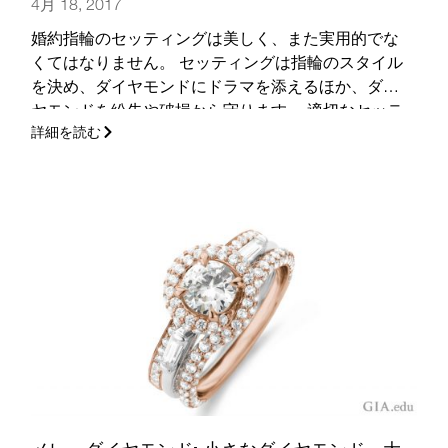
4月 18, 2017
婚約指輪のセッティングは美しく、また実用的でな
くてはなりません。 セッティングは指輪のスタイル
を決め、ダイヤモンドにドラマを添えるほか、ダイ
ヤモンドを紛失や破損から守ります。 適切なセッテ
詳細を読む
ィングとバンドはまた、ダイヤモンドを大きく、よ
り輝いて見せることもできます。
(さらに…)