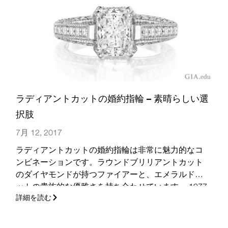
ラディアントカットの婚約指輪 – 素晴らしい選
択肢
7月 12, 2017
ラディアントカットの婚約指輪は非常に魅力的なコ
ンビネーションです。ラウンドブリリアントカット
のダイヤモンドが持つファイアーと、エメラルドカ
ットの貴族的な優雅さを持ち合わせています。 1977
詳細を読む
年に考案されたラディアントカットは、何十年もの
間花嫁となる女性たちを魅了してきました。
(さら
に…)