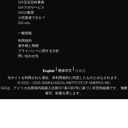
GIA宝石百科事典
GIAラボサービス
GIAの教育
小売業者ですか？
GIA.edu
一般情報
利用規約
著作権と商標
プライバシーに関する方針
問い合わせ先
English
簡体中文
日本語
当サイトを利用された場合、本利用規約に同意したものとみなされます。
© 2002 – 2026 GEMOLOGICAL INSTITUTE OF AMERICA INC.
GIAは、アメリカ合衆国内国歳入法第501条C項3号に基づく非営利組織です。 無断
複写、転載を禁じます。