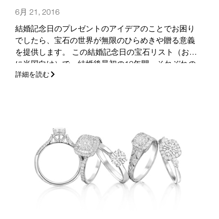
6月 21, 2016
結婚記念日のプレゼントのアイデアのことでお困り
でしたら、宝石の世界が無限のひらめきや贈る意義
を提供します。 この結婚記念日の宝石リスト（おも
に米国向け）で、結婚後最初の10年間、それぞれの
詳細を読む
年に贈るプレゼントとして最適なものを見つけてく
ださい。
(さらに…)