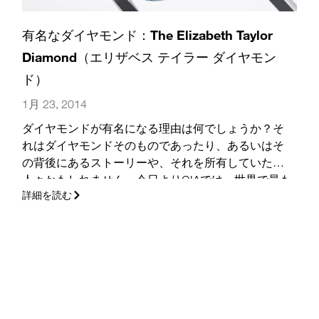
有名なダイヤモンド：The Elizabeth Taylor
Diamond（エリザベス テイラー ダイヤモン
ド）
1月 23, 2014
ダイヤモンドが有名になる理由は何でしょうか？そ
れはダイヤモンドそのものであったり、あるいはそ
の背後にあるストーリーや、それを所有していた
人々かもしれません。今日よりGIAでは、世界で最も
詳細を読む
素晴らしいダイヤモンドの裏にある物語の数々と秘
密を明らかにする、有名なダイヤモンド シリーズの
第1部を開幕します。シリーズの最初は、33.19カラ
ットのThe Elizabeth Taylor Diamond（エリザベス テイ
ラー ダイヤモンド）です。
(さらに…)