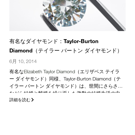
有名なダイヤモンド：Taylor-Burton
Diamond（テイラー バートン ダイヤモンド）
6月 10, 2014
有名な
Elizabeth Taylor Diamond
（エリザベス テイラ
ー ダイヤモンド）同様、Taylor-Burton Diamond（テ
イラー バートン ダイヤモンド）は、世間にさらされ
ながら結婚と離婚を繰り返した激動の結婚生活の中
詳細を読む
でRichard Burtonが妻のElizabeth Taylorに贈った、ま
た別の贅沢な贈物です。このカップルの感情的なプ
ライベート ライフは、二人の映画の役柄のように注
目を集めました。二人の贅沢嗜好や、Taylorのダイヤ
モンドへの愛着は特に伝説的なものでした。
(さら