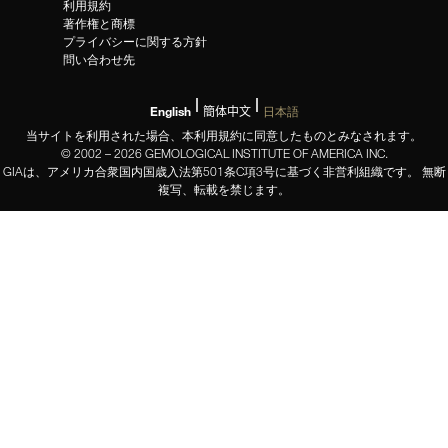
利用規約
著作権と商標
プライバシーに関する方針
問い合わせ先
English
簡体中文
日本語
当サイトを利用された場合、本利用規約に同意したものとみなされます。
© 2002 – 2026 GEMOLOGICAL INSTITUTE OF AMERICA INC.
GIAは、アメリカ合衆国内国歳入法第501条C項3号に基づく非営利組織です。 無断
複写、転載を禁じます。