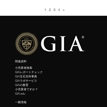
1
2
3
4
>
関連資料
小売業者検索
GIAレポートチェック
GIA宝石百科事典
GIAラボサービス
GIAの教育
小売業者ですか？
GIA.edu
一般情報