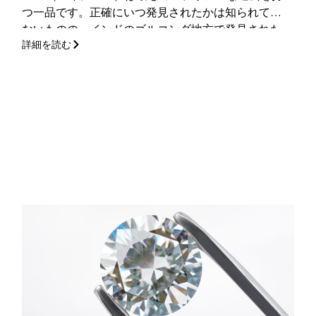
つ一品です。正確にいつ発見されたかは知られてい
ないものの、インドのゴルコンダ地方で発見された
詳細を読む
と言われており、この初期の歴史については何世紀
も論議の的になっています。
(さらに…)