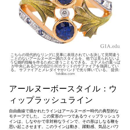
こちらの現代的なリングに見事に表現されている決して見間違う
ことのないアールヌーボー調のスタイルを、他では見られないよ
うな婚約指輪を作るために使うこともできる。 エナメルの葉っぱ
が中央にある2つの合計0.80カラットのサファイアを強調してい
る。 サファイアとメレダイヤがバンドで光り輝いている。 提供:
1stdibs.com
アールヌーボースタイル：ウ
ィップラッシュライン
自由曲線で描かれたラインはアールヌーボー時代の典型的な
モチーフでした。 この変形の一つであるウィップラッシュラ
インは、しなやかで非対称なラインで、その形はしなる鞭を
思い起こさせます。このラインは動き、躍動感、気品とパワ