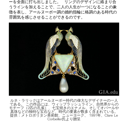
ーを全面に打ち出しました。 リングのデザインに絡まり合
うラインを加えることで、二人の人生が一つになることの象
徴を表し、アールヌーボー調の婚約指輪に格調のある時代の
雰囲気を感じさせることができるのです。
ルネ・ラリックはアールヌーボー時代の偉大なデザイナーの一人
である。 この作品には、ウィップラッシュライン、自然界からの
モチーフ（2匹の孔雀）、七宝焼きのエナメル、そしてオパールや
真珠などの独特な宝石など、時代の要素が数多く含まれている。
提供：メトロポリタン美術館、ニューヨーク、 1991年、Clare Le
Corbeiller氏より贈呈