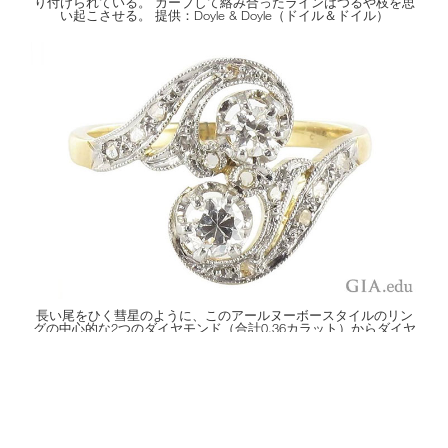
り付けられている。 カーブして絡み合ったラインはつるや枝を思
い起こさせる。 提供：Doyle & Doyle（ドイル＆ドイル）
長い尾をひく彗星のように、このアールヌーボースタイルのリン
グの中心的な2つのダイヤモンド（合計0.36カラット）からダイヤ
モンドを散りばめた曲線がたなびいている。 提供: 1stdibs.com
アールヌーボースタイル：真
珠