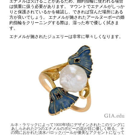
エナメルは欠けることがあるため、婚約指輪に使われる場合
は慎重に扱う必要があります。 マウントでエナメルがしっか
りと保護されているかを確認し、できれば窪んだ場所にある
方が良いでしょう。 エナメルが施されたアールヌーボーの婚
約指輪をクリーニングする際は、湿った布で優しく拭きま
す。
エナメルが施されたジュエリーは非常に華々しくなります。
ルネ・ラリックによって1900年頃にデザインされたこのリングに
あしらわれた2つのエナメルのポピーの花が目に優しく映る。 そ
の間におかれた淡水バロックパールが優美なアクセントになって