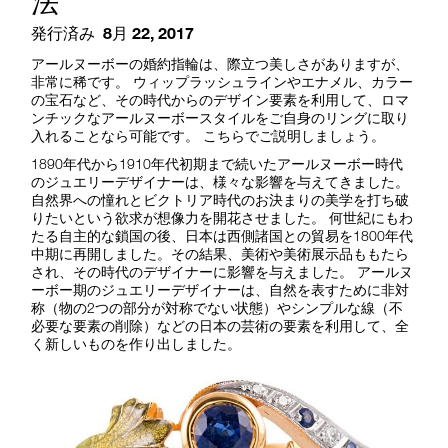
法
発行済み
8月 22, 2017
アールヌーボーの婚約指輪は、際立つ美しさがありますが、
非常に稀です。 ウィップラッシュラインやエナメル、カラー
の宝石など、その時代からのデザイン要素を利用して、ロマ
ンチックなアールヌーボースタイルをご自身のリングに取り
入れることなら可能です。 こちらでご説明しましょう。
1890年代から1910年代初期まで続いたアールヌーボー時代
のジュエリーデザイナーは、様々な影響を与えてきました。
自然界への憧れとビクトリア時代のお決まりの美学を打ち破
りたいという欲求が想像力を開花させました。 何世紀にもわ
たる自主的な鎖国の後、日本は西側諸国との貿易を1800年代
中期に再開しました。その結果、美術や美術展示品ももたら
され、その時代のデザイナーに影響を与えました。 アールヌ
ーボー期のジュエリーデザイナーは、自然を表すために非対
称（物の2つの部分が対称でない状態）やシンプルな線（不
必要な要素の削除）などの日本の芸術の要素を利用して、全
く新しいものを作り出しました。