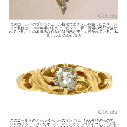
このゴールドのプリカジュール技法でエナメルを施したコサージ
ュの装飾は、1900年頃のもので、ピンク、青、薄紫の朝顔が描か
れている。 この象徴的な作品には自然が美しく描かれている。 写
真：Judy Colbert/GIA
このゴールドのアールヌーボーのリングは、1900年頃のもので、
0.48カラット（ct）のオールドマインカットのダイヤモンドが取