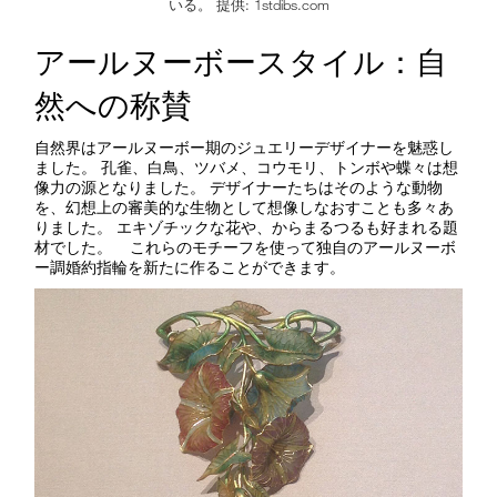
いる。 提供: 1stdibs.com
アールヌーボースタイル：自
然への称賛
自然界はアールヌーボー期のジュエリーデザイナーを魅惑し
ました。 孔雀、白鳥、ツバメ、コウモリ、トンボや蝶々は想
像力の源となりました。 デザイナーたちはそのような動物
を、幻想上の審美的な生物として想像しなおすことも多々あ
りました。 エキゾチックな花や、からまるつるも好まれる題
材でした。 これらのモチーフを使って独自のアールヌーボ
ー調婚約指輪を新たに作ることができます。