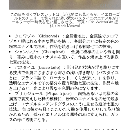
この目を引くブレスレットは、近代的にも見えるが、イエローゴ
ールドのチェリーで飾られた深い紫のバスタイユのエナメルがア
ールヌーボー時代を思い起こさせる。 写真：Eric Welch/GIA 提
供：Mark Maxwell
クロワゾネ（Cloisonné）：金属素地に、金属線でクロワ
ゾネと呼ばれる小さな囲いを施し、各部分ごとに特定の色の
粉末エナメルで埋め、作品を焼き上げる有線七宝の技法。
シャンルヴェ（Champlevé）：金属に模様の囲いや線を掘
り、窪みに粉末のエナメルを置いて、作品を焼き上げる象嵌
七宝の技法。
バスタイユ（basse taille）：彫り込む技法か浮き彫りにす
る技法で金属にさまざまな深さの浅い浮き彫り（バスタイユ
とは、フランス語で「ローカット、くりが深い」）を作り、
透明なエナメルでその部分を覆う彫胎七宝の技法。作品を焼
き上げると、光により異なる色調の色になります。
プリカジュール（Plique-à-jour）：銅箔あるいは同様の金
属箔で裏支えした枠の模様に、粉末のエナメルをのせて焼き
上げ、エナメルをステンドグラスのように見せる透胎七宝の
技法。 箔は後から軽くたたいたり酸を使用したりして取り除
かれるため、残ったエナメルは金属枠のみに支えられ、ガラ
スの様に透明になる。