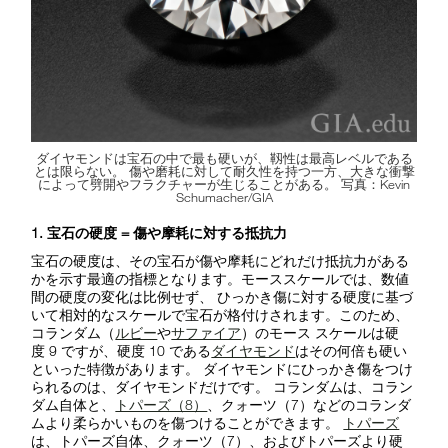
ダイヤモンドは宝石の中で最も硬いが、靱性は最高レベルである
とは限らない。 傷や磨耗に対して耐久性を持つ一方、大きな衝撃
によって劈開やフラクチャーが生じることがある。 写真：Kevin
Schumacher/GIA
1. 宝石の硬度 = 傷や摩耗に対する抵抗力
宝石の硬度は、その宝石が傷や摩耗にどれだけ抵抗力がある
かを示す最適の指標となります。モーススケールでは、数値
間の硬度の変化は比例せず、 ひっかき傷に対する硬度に基づ
いて相対的なスケールで宝石が格付けされます。このため、
コランダム（
ルビー
や
サファイア
）のモース スケールは硬
度 9 ですが、硬度 10 である
ダイヤモンド
はその何倍も硬い
といった特徴があります。 ダイヤモンドにひっかき傷をつけ
られるのは、ダイヤモンドだけです。 コランダムは、コラン
ダム自体と、
トパーズ（8）
、クォーツ（7）などのコランダ
ムより柔らかいものを傷つけることができます。
トパーズ
は、トパーズ自体、クォーツ（7）、およびトパーズより硬