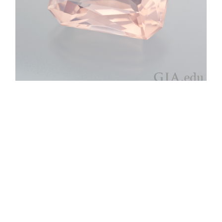
クォーツは様々な種類があり、柔らかいパステルカラーのローズ
クォーツは、特に魅力的に見える。 クォーツはモーススケールで
硬度 7 とされており、トパーズ、ルビーやサファイアほど硬くな
い。 写真：Robert Weldon/GIA、E. J. Gübelin 博士のコレクション
2. 宝石の靭性 = 割れや欠けに対する抵抗力
宝石の原子の結合の仕方やそれらの結合の強さによって、宝
石の靭性、すなわち宝石が持つ割れや欠けに対する抵抗力が
決まります。 科学の文献で使用される靭性のスケールは、フ
ラクチャー靭性スケールと呼ばれています。 靭性スケール
は、特定の結晶面に沿って 2 つの結晶面を分離するのに必要
な力を表します。 この数値は、優れた靱性を持つネフライト
（225,000）やジェダイト（120,000）から、靱性がそれほど
高くないコランダム（600）まで、広範囲に渡ります。
一般的にダイヤモンドは、劈開面に沿った部分の数値