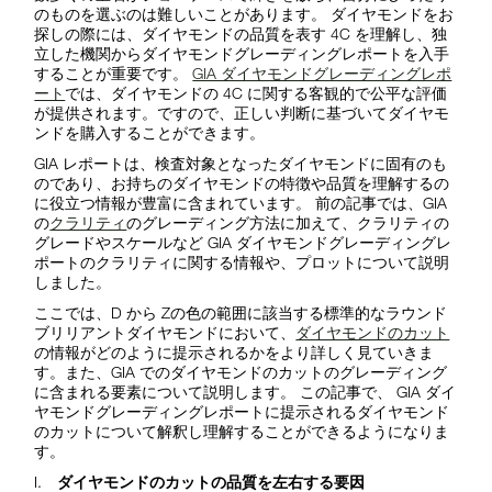
のものを選ぶのは難しいことがあります。
ダイヤモンドをお
探しの際には、ダイヤモンドの品質を表す 4C を理解し、独
立した機関からダイヤモンドグレーディングレポートを入手
することが重要です。
GIA ダイヤモンドグレーディングレポ
ート
では、ダイヤモンドの 4C に関する客観的で公平な評価
が提供されます。ですので、正しい判断に基づいてダイヤモ
ンドを購入することができます。
GIA レポートは、検査対象となったダイヤモンドに固有のも
のであり、お持ちのダイヤモンドの特徴や品質を理解するの
に役立つ情報が豊富に含まれています。 前の記事では、GIA
の
クラリティ
のグレーディング方法に加えて、クラリティの
グレードやスケールなど GIA ダイヤモンドグレーディングレ
ポートのクラリティに関する情報や、プロットについて説明
しました。
ここでは、D から Zの色の範囲に該当する標準的なラウンド
ブリリアントダイヤモンドにおいて、
ダイヤモンドのカット
の情報がどのように提示されるかをより詳しく見ていきま
す。また、GIA でのダイヤモンドのカットのグレーディング
に含まれる要素について説明します。 この記事で、 GIA ダイ
ヤモンドグレーディングレポートに提示されるダイヤモンド
のカットについて解釈し理解することができるようになりま
す。
I.
ダイヤモンドのカットの品質を左右する要因