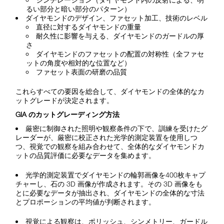
るい部分と暗い部分のパターン）
ダイヤモンドのデザイン、ファセット加工、技術のレベル
直径に対するダイヤモンドの重量
耐久性に影響を与える、ダイヤモンドのガードルの厚
さ
ダイヤモンドのファセットの配置の対称性（全ファセ
ットの角度や相対的な位置など）
ファセット表面の研磨の品質
これらすべての要因を総合して、ダイヤモンドの全体的なカ
ットグレードが決定されます。
GIA のカットグレーディング方法
厳密に制御された照明や観察条件の下で、訓練を受けたグ
レーダーが、厳密に校正された光学的測定装置を使用しつ
つ、視覚での観察を組み合わせて、全体的なダイヤモンドカ
ットの品質評価に必要なデータを集めます。
光学的測定装置でダイヤモンドの輪郭画像を400枚キャプ
チャーし、石の 3D 画像が作成されます。その 3D 画像をも
とに必要なデータが抽出され、ダイヤモンドの全体的な寸法
とプロポーションの平均値が判断されます。
視覚による観察は、ポリッシュ、シンメトリー、ガードル