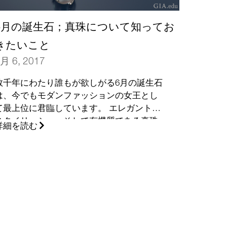
6月の誕生石；真珠について知ってお
きたいこと
月 6, 2017
数千年にわたり誰もが欲しがる6月の誕生石
は、今でもモダンファッションの女王とし
て最上位に君臨しています。 エレガントで
スタイリッシュ、そして有機質である真珠
詳細を読む
は、多種多様の色、様々な形で提供されて
います。 私たちの真珠入門書が美しい一品
を選ぶ際に役立つでしょう。
(さらに…)