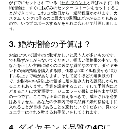
がすでにセットされている（
セミ マウント
と呼ばれます）婚
約指輪は、すぐにお好みのセンター ストーンをセットするこ
とができます。これには数日から一週間程度かかります。カ
スタム リングは作るのに最大で6週間ほどかかることもある
ので、いつプロポーズするかをそれに合わせて計画しましょ
う。
3. 婚約指輪の予算は？
お金について話すのは恥ずかしいと思う人が多いものです。
でも恥ずかしがらないでください。幅広い価格帯の中で、あ
なたを正しい方向に導くのに必要な質問なのです。ダイヤモ
ンドの婚約指輪を購入する際、価格は500ドル程度から10万
ドル以上まで幅があります。そして驚くほどの選択肢の中
で、お財布の中身以上の領域に足を踏み入れる誘惑にかられ
ることもあります。予算を設定すること、そして予算内にと
どまることは大変重要で、ジュエラーが最初に持ち出す話題
の一つです。ここでは正直に答えるべきで、威圧される必要
はありません。あなたの予算内で最高品質の婚約指輪を手に
入れることが目標であることを忘れないでください。良いジ
ュエラーはそれを叶えるお手伝いをしてくれます。
4. ダイヤモンド品質の4Cに