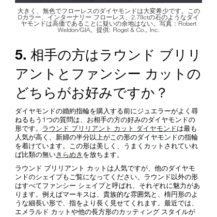
大きく、無色でフローレスのダイヤモンドは大変希少です。この
Dカラー、インターナリー フローレス、2.78ctの石のようなダイ
ヤモンドは高価であることに疑いの余地はない。写真：Robert
Weldon/GIA。提供: Rogel & Co., Inc.
5. 相手の方はラウンド ブリリ
アントとファンシー カットの
どちらがお好みですか？
ダイヤモンドの婚約指輪を購入する前にジュエラーがよく尋
ねるもう1つの質問は、お相手の方の好みのダイヤモンドの
形です。
ラウンド ブリリアント カット ダイヤモンド
は最も
人気が高く、新婦の半分以上がこの形のダイヤモンドの指輪
を着けています。この形は美しく、うまくカットされていれ
ば比類の無い
きらめき
を放ちます。
ラウンド ブリリアント カットは人気ですが、他のダイヤモ
ンドのシェイプもご覧になってください。ラウンド以外の形
はすべてファンシー シェイプと呼ばれ、それぞれに魅力があ
ります。例えばマーキスは、貴族的な雰囲気と、楕円形のよ
うな細長い形で、指をより長く見せてくれます。最近では、
エメラルド カットや他の長方形のカッティング スタイルが