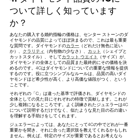
ついて詳しく知っています
か？
あなたの購入する婚約指輪の価格は、センター ストーンのダ
イヤモンドの品質によってほぼ決まるので、これは最も重要
な質問です。ダイヤモンドの
カラー
（どれだけ無色に近い
か）、
クラリティ
（内包物の少なさ）、
カット
（シェイプと
カットスタイル）、そして
カラット ウエイト
（サイズ）が、
ダイヤモンドの全体としての品質また最終的にその価格を決
めるのです。4Cはダイヤモンドについての重要な情報を提供
するのです。役に立つシンプルなルールは、品質の高いダイ
ヤモンドほど希少性が高く、より高価な値段がつく、という
ことです。
それぞれの「C」は違った基準で評価され、ダイヤモンドの
全体としての見た目にそれぞれの特徴で貢献します。これが
少し複雑になるところです。よく訓練されたジュエラーは4C
について説明するだけでなく、似たような見た目の石の違い
を理解する手助けをしてくれます。
ジュエラーによっては、あなたにとって4Cの中でどれが一番
重要かを聞き、それに合った選択肢を教えてくれるかもしれ
ません。例えば、特定のサイズが重要であるとお考えなら