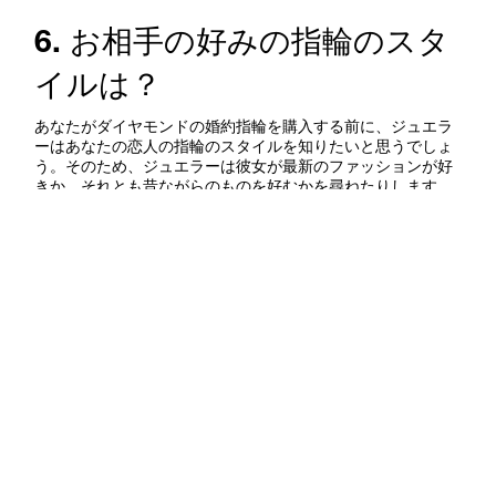
6. お相手の好みの指輪のスタ
イルは？
あなたがダイヤモンドの婚約指輪を購入する前に、ジュエラ
ーはあなたの恋人の指輪のスタイルを知りたいと思うでしょ
う。そのため、ジュエラーは彼女が最新のファッションが好
きか、それとも昔ながらのものを好むかを尋ねたりします。
大胆なピースが好きか、または繊細なジュエリーが好みかも
しれません。最近婚約したセレブの大ファンで、そのセレブ
のダイヤモンドの婚約指輪にあこがれているかもしれませ
ん。これらのヒントに注意を向ければ、彼女が気に入るリン
グをきっと見つけることができるはずです。
また、ジュエラーは彼女のライフスタイルについて質問する
かもしれません。なぜでしょう？これは相応しいセッティン
グを選ぶためです。映画や美術館に行くのを好むなら、プロ
ング セッティング（爪留め）を薦めるかもしれません。これ
はダイヤモンドをよく見せてくれますが、損傷を受けやすく
なる可能性があります。アウトドア派でスポーツ好きなら、
ベゼル セッティング（覆輪留め）
が賢い選択肢でしょう。こ
れならダイヤモンドをよく見せながらも、予期せぬ衝撃から
石を保護してくれます。