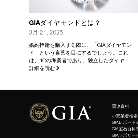
GIAダイヤモンドとは？
3月 21, 2025
婚約指輪を購入する際に、「GIAダイヤモン
ド」という言葉を目にするでしょう。これ
は、4Cの考案者であり、独立したダイヤモ
ンドの権威であるGIAによりグレーディング
詳細を読む
されたダイヤモンドであることの略称で
す。 GIAダイヤモンドについて、また、賢
くお買い物をする方々がGIAを信頼する理由
について、詳しくご説明いたします。
関連資料
小売業者検索
GIAレポー
GIA宝石百科
GIAラボサー