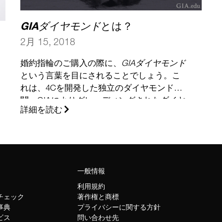
GIAダイヤモンド
とは？
2月 15, 2018
婚約指輪のご購入の際に、
GIAダイヤモンド
という言葉を目にされることでしょう。こ
れは、4Cを開発した独立のダイヤモンド機
関、GIAによりグレーディングされたダイヤ
詳細を読む
モンドであることを短く示した言葉です。
GIAダイヤモンド
について、また賢い買い物
客がGIAを信頼する理由について詳しくご説
明いたします。このブログでは、次のよう
な疑問にお答えします。
一般情報
(さらに…)
利用規約
トチェック
著作権と商標
事典
プライバシーに関する方針
ビス
問い合わせ先